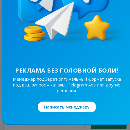
39.1K
/
2.5K
ChatGPT | Штучний нейрон
8.1
Нейросети
Цена рекламы
1/24
740 ₴
Лучшие по теме
РЕКЛАМА БЕЗ ГОЛОВНОЙ БОЛИ!
Менеджер подберет оптимальный формат запуска
под ваш запрос – каналы, Telegram Ads или другие
11.7K
/
717
решения.
Твій старт в IT
5.1
IT / Приложения, Нейросети
Написать менеджеру
Цена рекламы
2/48
540 ₴