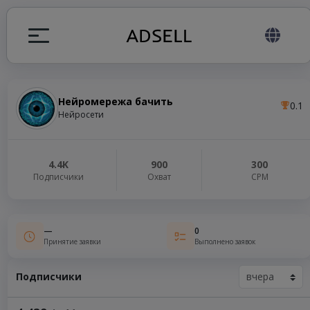
Нейромережа бачить
0.1
ция
Нейросети
налов
4.4K
900
300
Подписчики
Охват
СРМ
elegram ADS
—
0
Принятие заявки
Выполнено заявок
Подписчики