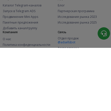
Каталог Telegram-каналов
Блог
Запуск в Telegram ADS
Партнерская программа
Продвижение Mini Apps
Исследование рынка 2023
Пакетные предложения
Исследование рынка 2025
Добавить канал/группу
Компания
Связь
Отдел продаж
О нас
@adsellsbot
Политика конфиденциальности
Техподдержка
Публичная оферта
@adsellme
(Рекламодатели)
Публичная оферта
(Представители)
Статистика
Каналов в каталоге
Успешных заказов
2.1K
107.4K
+42 за месяц
+1 993 за месяц
Новых пользователей
49K
+373 за месяц
© 2026 Все права защищены