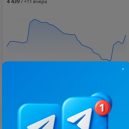
4 439
/ +11 вчера
×
Больше статистики
С этим каналом часто покупают