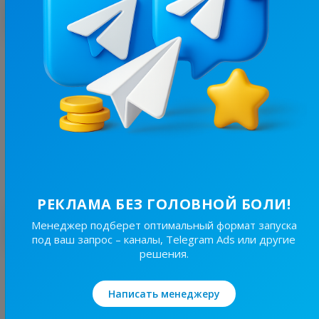
С этим каналом часто покупают
7.4K
/
840
пікчі для сексу #укртг
9.6
Юмор, Пошлые
Цена рекламы
1/24
80 ₴
РЕКЛАМА БЕЗ ГОЛОВНОЙ БОЛИ!
Лучшие по теме
Менеджер подберет оптимальный формат запуска
под ваш запрос – каналы, Telegram Ads или другие
решения.
37.9K
/
6.5K
Ukrmemes mine problemes
Написать менеджеру
3.7
Юмор, Мемы