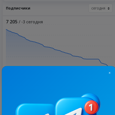
Подписчики
7 205
/ -3 сегодня
×
Больше статистики