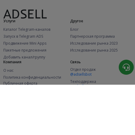
Услуги
Другое
Каталог Telegram-каналов
Блог
Запуск в Telegram ADS
Партнерская программа
Продвижение Mini Apps
Исследование рынка 2023
Пакетные предложения
Исследование рынка 2025
Добавить канал/группу
Компания
Связь
Отдел продаж
О нас
@adsellsbot
Политика конфиденциальности
Техподдержка
Публичная оферта
@adsellme
(Рекламодатели)
Публичная оферта
(Представители)
Статистика
Каналов в каталоге
Успешных заказов
2.1K
107.7K
+46 за месяц
+2 049 за месяц
Новых пользователей
49K
+353 за месяц