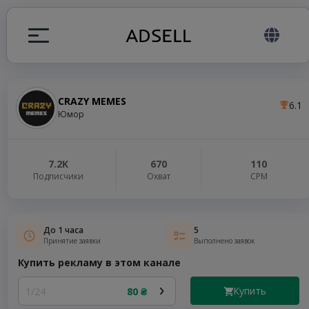
CRAZY MEMES
6.1
ция
Юмор
налов
7.2K
670
110
Подписчики
Охват
СРМ
elegram ADS
До 1 часа
5
Принятие заявки
Выполнено заявок
Купить рекламу в этом канале
Купить
1/24
80 ₴