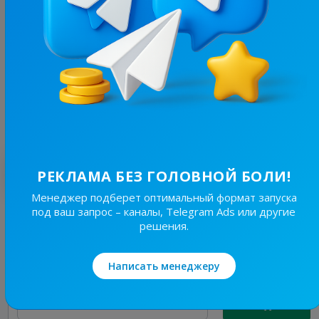
1.9K
/
99
WTF CLUB
14.2
Новости 18+, Мужское
Цена рекламы
1/24
20 ₴
Лучшие по теме
РЕКЛАМА БЕЗ ГОЛОВНОЙ БОЛИ!
Менеджер подберет оптимальный формат запуска
под ваш запрос – каналы, Telegram Ads или другие
1.9K
/
99
решения.
WTF CLUB
14.2
Новости 18+, Мужское
Написать менеджеру
Цена рекламы
1/24
20 ₴