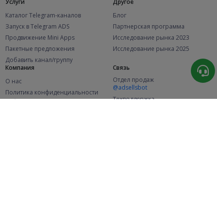
Услуги
Другое
Каталог Telegram-каналов
Блог
Запуск в Telegram ADS
Партнерская программа
Продвижение Mini Apps
Исследование рынка 2023
Пакетные предложения
Исследование рынка 2025
Добавить канал/группу
Компания
Связь
Отдел продаж
О нас
@adsellsbot
Политика конфиденциальности
Техподдержка
Публичная оферта
@adsellme
(Рекламодатели)
Публичная оферта
(Представители)
Статистика
Каналов в каталоге
Успешных заказов
2.1K
107.5K
+46 за месяц
+1 987 за месяц
Новых пользователей
49K
+370 за месяц