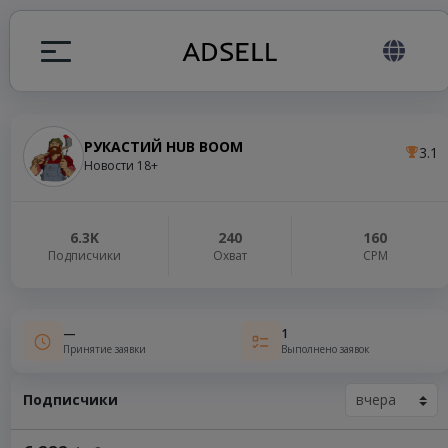
РУКАСТИЙ HUB BOOM
3.1
ция
Новости 18+
налов
6.3K
240
160
Подписчики
Охват
СРМ
elegram ADS
—
1
Принятие заявки
Выполнено заявок
Подписчики