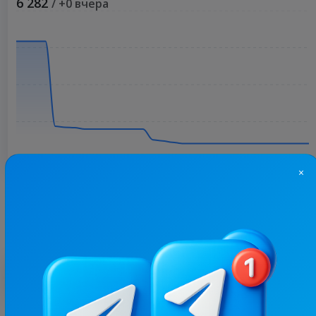
6 282
/ +0 вчера
×
Больше статистики
С этим каналом часто покупают