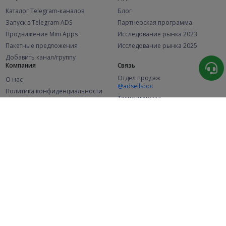
Каталог Telegram-каналов
Блог
Запуск в Telegram ADS
Партнерская программа
Продвижение Mini Apps
Исследование рынка 2023
Пакетные предложения
Исследование рынка 2025
Добавить канал/группу
Компания
Связь
Отдел продаж
О нас
@adsellsbot
Политика конфиденциальности
Техподдержка
Публичная оферта
@adsellme
(Рекламодатели)
Публичная оферта
(Представители)
Статистика
Каналов в каталоге
Успешных заказов
2.1K
107.5K
+42 за месяц
+1 992 за месяц
Новых пользователей
49K
+374 за месяц
© 2026 Все права защищены