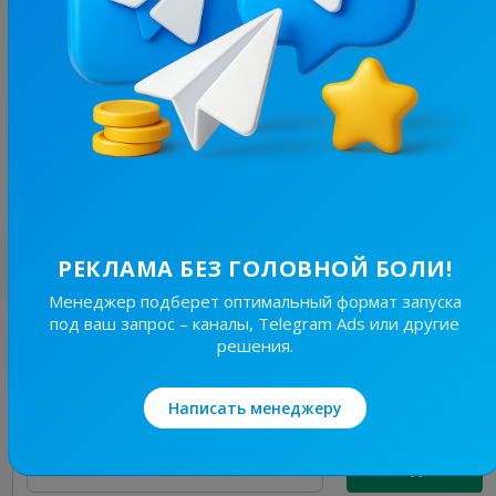
7.4K
/
553
пікчі для сексу #укртг
9.6
Юмор, Пошлые
Цена рекламы
1/24
50 ₴
Лучшие по теме
РЕКЛАМА БЕЗ ГОЛОВНОЙ БОЛИ!
Менеджер подберет оптимальный формат запуска
под ваш запрос – каналы, Telegram Ads или другие
3K
/
160
решения.
RiKS | Сексологія ❤️‍🔥
21.2
Познавательное, Пошлые
Написать менеджеру
Цена рекламы
1/24
30 ₴