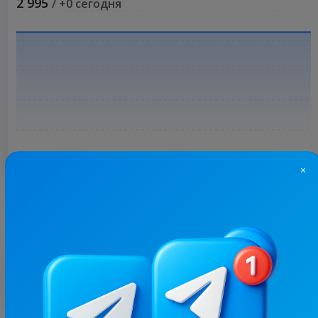
2 995
/ +0 сегодня
×
Больше статистики
С этим каналом часто покупают