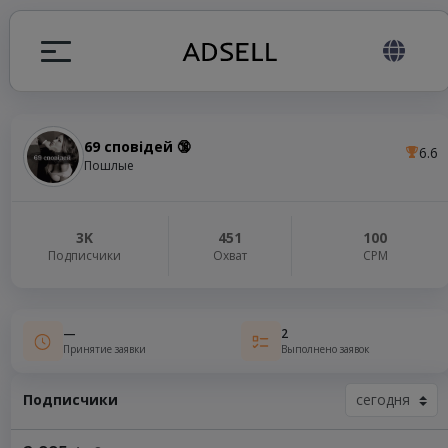
69 сповідей 🔞
6.6
ция
Пошлые
налов
3K
451
100
Подписчики
Охват
СРМ
elegram ADS
—
2
Принятие заявки
Выполнено заявок
Подписчики