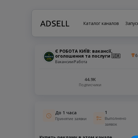
Каталог каналов
Запус
Є РОБОТА КИЇВ: вакансії,
6
оголошення та послуги 🇺🇦
Вакансии/Работа
44.9K
Подписчики
1
До 1 часа
Выполнено
Принятие заявки
заявок
Купить рекламу в этом канале