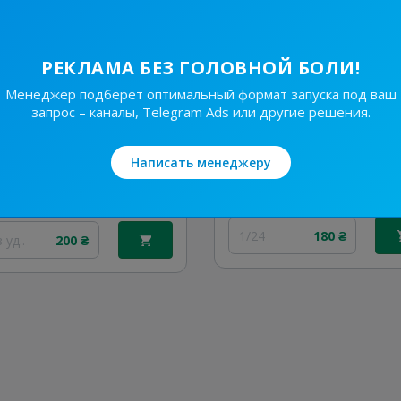
РЕКЛАМА БЕЗ ГОЛОВНОЙ БОЛИ!
Менеджер подберет оптимальный формат запуска под ваш
запрос – каналы, Telegram Ads или другие решения.
24.8K
/
1.1K
6.7K
/
1K
РАБОТА 🌶 ХАРЬКОВ 🇺🇦
1.1
6.1
Вакансии/Работа
Написать менеджеру
Вакансии/Работа
Цена рекламы
Цена рекламы
1/24
180 ₴
 уд..
200 ₴