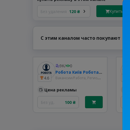
Купить
Без удаления
120 ₴
С этим каналом часто покупают
9K
/
0
Робота Київ Робота Киев Київ Підробіток | Вакансії Київ Вакансии Киев | Work Kyiv Work Kiev Подработка Киев
Вакансии/Работа, Региональные
4.6
2
Цена рекламы
Без уд..
100 ₴
Без