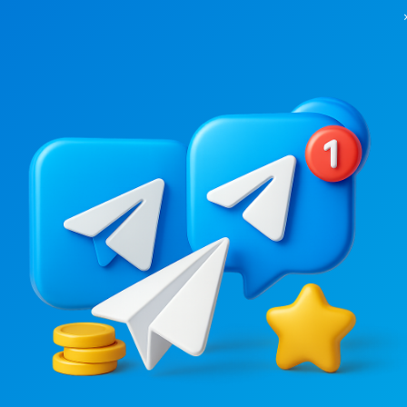
749
/
0
30.2K
/
0
Пухівка | Зазим&#039;я | Погреби | Літки Рожни | Зазим&#039;є | Троєщина | Деснянський | Робота
Новости/СМИ, Региональные
.6
6.6
Вакансии/Работа
Цена рекламы
Цена рекламы
 уд..
40 ₴
20/24
89 ₴