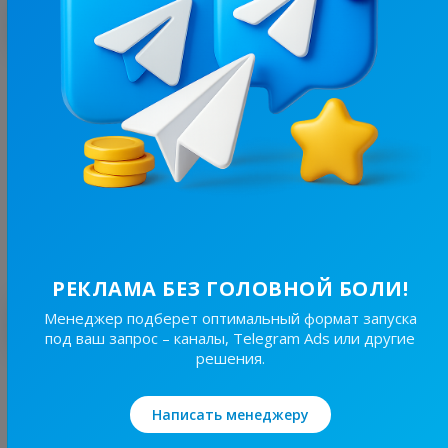
С этим каналом часто покупают
6.3K
/
1.5K
Буковель | Карпати 🏔
9.7
Путешествия/Страны, Региональные
Цена рекламы
1/24
100 ₴
РЕКЛАМА БЕЗ ГОЛОВНОЙ БОЛИ!
Лучшие по теме
Менеджер подберет оптимальный формат запуска
под ваш запрос – каналы, Telegram Ads или другие
решения.
19.1K
/
1.8K
Світ Навиворіт🌏
Написать менеджеру
14.1
Познавательное, Путешествия/Страны