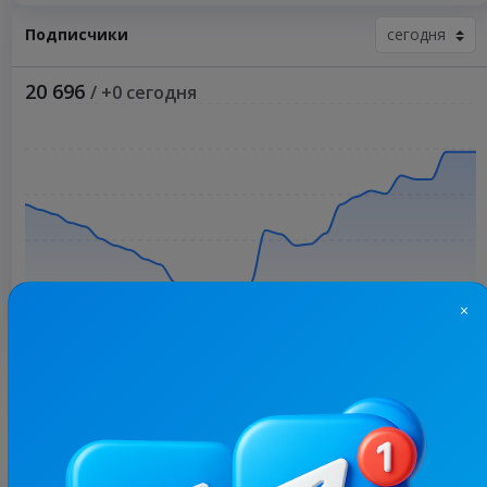
Подписчики
20 696
/ +0 сегодня
×
Больше статистики