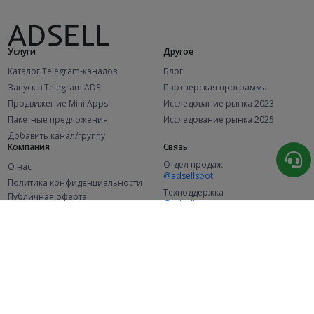
Услуги
Другое
Каталог Telegram-каналов
Блог
Запуск в Telegram ADS
Партнерская программа
Продвижение Mini Apps
Исследование рынка 2023
Пакетные предложения
Исследование рынка 2025
Добавить канал/группу
Компания
Связь
Отдел продаж
О нас
@adsellsbot
Политика конфиденциальности
Техподдержка
Публичная оферта
@adsellme
(Рекламодатели)
Публичная оферта
(Представители)
Статистика
Каналов в каталоге
Успешных заказов
2.1K
107.5K
+42 за месяц
+1 991 за месяц
Новых пользователей
49K
+374 за месяц