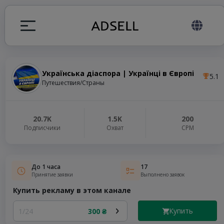
Українська діаспора | Українці в Європі
5.1
ция
Путешествия/Страны
налов
20.7K
1.5K
200
Подписчики
Охват
СРМ
elegram ADS
До 1 часа
17
Принятие заявки
Выполнено заявок
Купить рекламу в этом канале
Купить
1/24
300 ₴