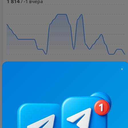
1 814
/ -1 вчера
×
Больше статистики
С этим каналом часто покупают