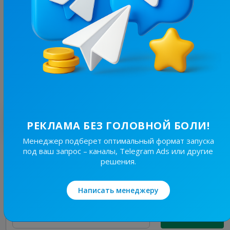
17.4K
/
4.6K
Пухнасті лапки🐾
21.2
Юмор, Животные
Цена рекламы
1/24
560 ₴
Лучшие по теме
РЕКЛАМА БЕЗ ГОЛОВНОЙ БОЛИ!
Менеджер подберет оптимальный формат запуска
под ваш запрос – каналы, Telegram Ads или другие
17.4K
/
4.6K
решения.
Пухнасті лапки🐾
21.2
Юмор, Животные
Написать менеджеру
Цена рекламы
1/24
560 ₴