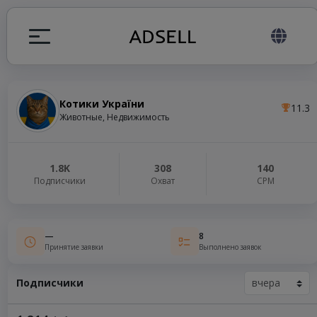
Котики України
11.3
ция
Животные, Недвижимость
налов
1.8K
308
140
Подписчики
Охват
СРМ
elegram ADS
—
8
Принятие заявки
Выполнено заявок
Подписчики