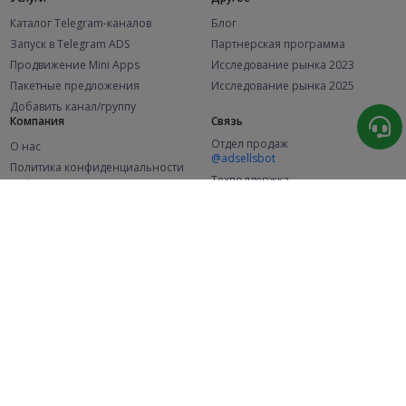
Каталог Telegram-каналов
Блог
Запуск в Telegram ADS
Партнерская программа
Продвижение Mini Apps
Исследование рынка 2023
Пакетные предложения
Исследование рынка 2025
Добавить канал/группу
Компания
Связь
Отдел продаж
О нас
@adsellsbot
Политика конфиденциальности
Техподдержка
Публичная оферта
@adsellme
(Рекламодатели)
Публичная оферта
(Представители)
Статистика
Каналов в каталоге
Успешных заказов
2.1K
107.6K
+46 за месяц
+2 001 за месяц
Новых пользователей
49K
+358 за месяц