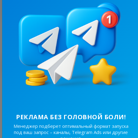
Больше статистики
С этим каналом часто покупают
39K
/
2.6K
ChatGPT | Штучний нейрон
8.1
Нейросети
Цена рекламы
РЕКЛАМА БЕЗ ГОЛОВНОЙ БОЛИ!
1/24
770 ₴
Менеджер подберет оптимальный формат запуска
под ваш запрос – каналы, Telegram Ads или другие