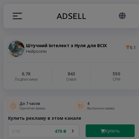
Штучний Інтелект з Нуля для ВСІХ
6.1
ция
Нейросети
налов
6.7K
843
550
Подписчики
Охват
СРМ
elegram ADS
До 7 часов
4
Принятие заявки
Выполнено заявок
Купить рекламу в этом канале
Купить
2/48
470 ₴