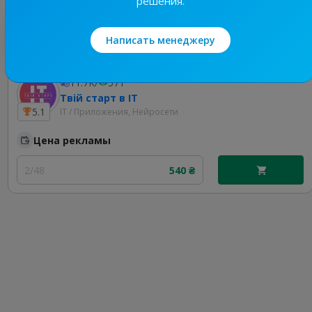
решения.
Лучшие по теме
Написать менеджеру
11.7K
/
571
Твій старт в IT
5.1
IT / Приложения, Нейросети
Цена рекламы
2/48
540 ₴