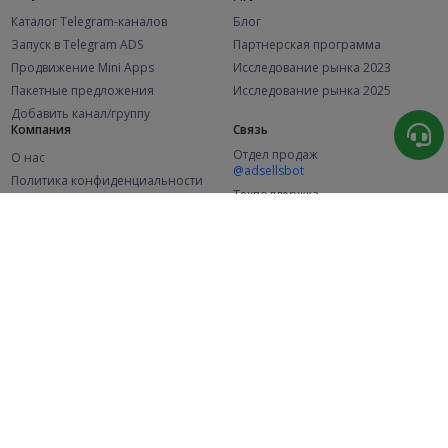
Каталог Telegram-каналов
Блог
Запуск в Telegram ADS
Партнерская программа
Продвижение Mini Apps
Исследование рынка 2023
Пакетные предложения
Исследование рынка 2025
Добавить канал/группу
Компания
Связь
Отдел продаж
О нас
@adsellsbot
Политика конфиденциальности
Техподдержка
Публичная оферта
@adsellme
(Рекламодатели)
Публичная оферта
(Представители)
Статистика
Каналов в каталоге
Успешных заказов
2.1K
107.5K
+42 за месяц
+1 970 за месяц
Новых пользователей
49K
+373 за месяц
© 2026 Все права защищены