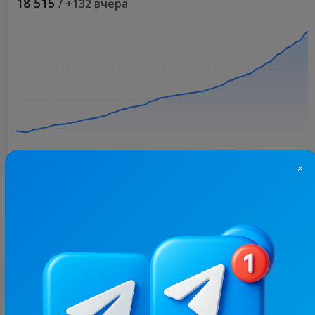
18 515
/ +132 вчера
×
Больше статистики
С этим каналом часто покупают