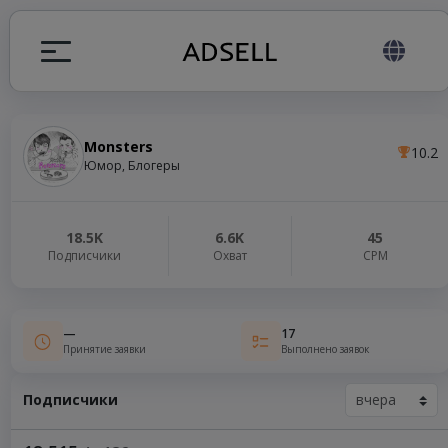
Monsters
10.2
ция
Юмор, Блогеры
налов
18.5K
6.6K
45
Подписчики
Охват
СРМ
elegram ADS
—
17
Принятие заявки
Выполнено заявок
Подписчики