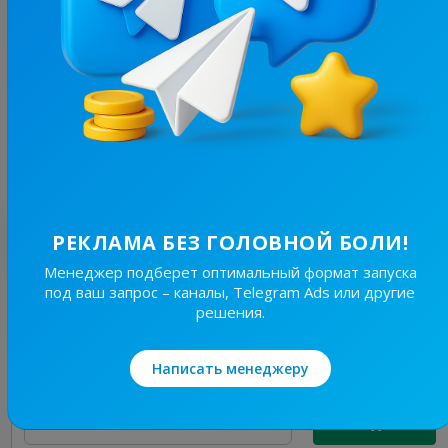
2.2K
/
535
Анекдотрон 🙈
14.2
Юмор, Анекдоты
Цена рекламы
1/24
60 ₴
Лучшие по теме
РЕКЛАМА БЕЗ ГОЛОВНОЙ БОЛИ!
Менеджер подберет оптимальный формат запуска
под ваш запрос – каналы, Telegram Ads или другие
37.9K
/
6.7K
решения.
Ukrmemes mine problemes
3.7
Юмор, Мемы
Написать менеджеру
Цена рекламы
1/24
449 ₴