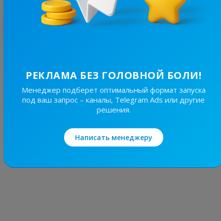
Лучшие по теме
5.1K
/
5.1K
Жінками для Жінок💙💛
РЕКЛАМА БЕЗ ГОЛОВНОЙ БОЛИ!
11.3
Женские
Менеджер подберет оптимальный формат запуска
Цена рекламы
под ваш запрос – каналы, Telegram Ads или другие
решения.
1/24
470 ₴
Написать менеджеру