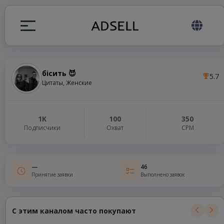
бісить 😈
5.7
ция
Цитаты, Женские
налов
1K
100
350
Подписчики
Охват
СРМ
elegram ADS
—
46
Принятие заявки
Выполнено заявок
С этим каналом часто покупают