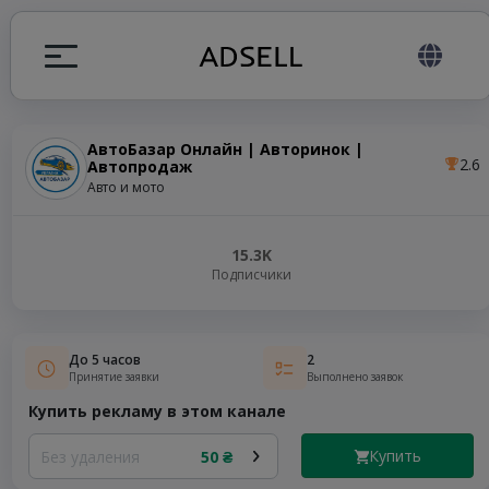
АвтоБазар Онлайн | Авторинок |
2.6
Автопродаж
ция
Авто и мото
налов
15.3K
Подписчики
elegram ADS
До 5 часов
2
Принятие заявки
Выполнено заявок
Купить рекламу в этом канале
Купить
Без удаления
50 ₴