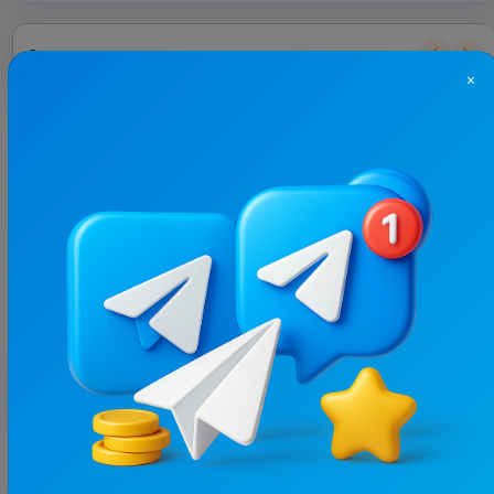
С этим каналом часто покупают
×
17.8K
/
2.9K
ТРОЩА ⚠️ Україна
18.7
Авто и мото, Мужское
Цена рекламы
1/24
300 ₴
Лучшие по теме
17.8K
/
2.9K
ТРОЩА ⚠️ Україна