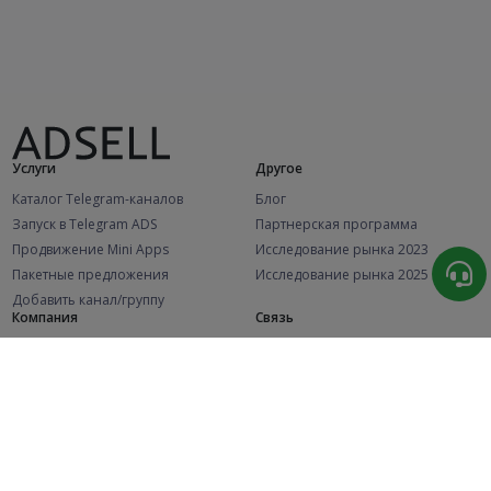
Услуги
Другое
Каталог Telegram-каналов
Блог
Запуск в Telegram ADS
Партнерская программа
Продвижение Mini Apps
Исследование рынка 2023
Пакетные предложения
Исследование рынка 2025
Добавить канал/группу
Компания
Связь
Отдел продаж
О нас
@adsellsbot
Политика конфиденциальности
Техподдержка
Публичная оферта
@adsellme
(Рекламодатели)
Публичная оферта
(Представители)
Статистика