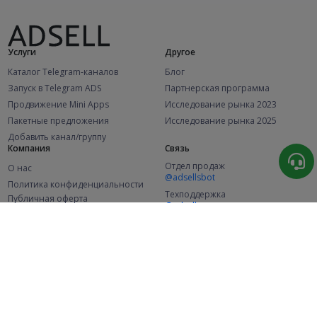
Услуги
Другое
Каталог Telegram-каналов
Блог
Запуск в Telegram ADS
Партнерская программа
Продвижение Mini Apps
Исследование рынка 2023
Пакетные предложения
Исследование рынка 2025
Добавить канал/группу
Компания
Связь
Отдел продаж
О нас
@adsellsbot
Политика конфиденциальности
Техподдержка
Публичная оферта
@adsellme
(Рекламодатели)
Публичная оферта
(Представители)
Статистика
Каналов в каталоге
Успешных заказов
2.1K
107.7K
+46 за месяц
+2 040 за месяц
Новых пользователей
49K
+356 за месяц