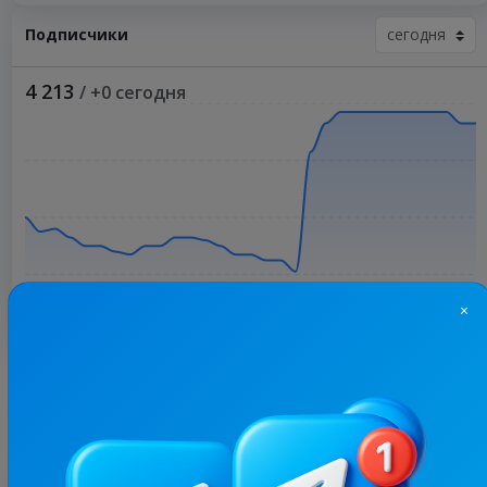
Подписчики
4 213
/ +0 сегодня
×
Больше статистики