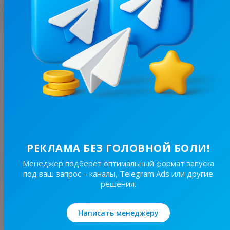
С этим каналом часто покупают
6.5K
/
1.3K
Харків NEWS 🇺🇦 Новини Харкова та області
21.8
Новости/СМИ
Цена рекламы
30/24
150 ₴
РЕКЛАМА БЕЗ ГОЛОВНОЙ БОЛИ!
Лучшие по теме
Менеджер подберет оптимальный формат запуска
под ваш запрос – каналы, Telegram Ads или другие
решения.
17.8K
/
2.9K
ТРОЩА ⚠️ Україна
Написать менеджеру
18.7
Авто и мото, Мужское