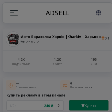
Авто Барахолка Харків |Kharkiv | Харьков
0.1
ция
Авто и мото
налов
4.2K
1.2K
195
Подписчики
Охват
СРМ
elegram ADS
—
0
Принятие заявки
Выполнено заявок
Купить рекламу в этом канале
Купить
1/24
240 ₴