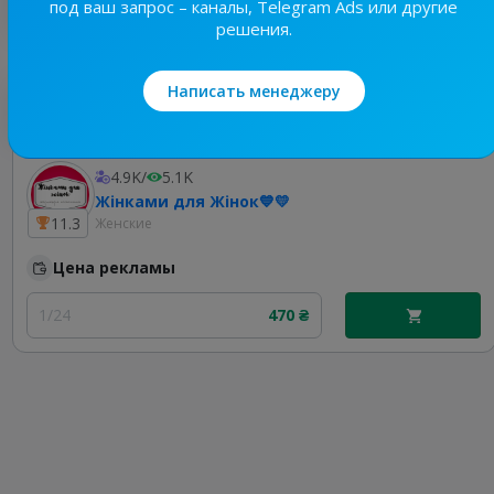
под ваш запрос – каналы, Telegram Ads или другие
решения.
Написать менеджеру
Лучшие по теме
4.9K
/
5.1K
Жінками для Жінок💙💛
11.3
Женские
Цена рекламы
1/24
470 ₴