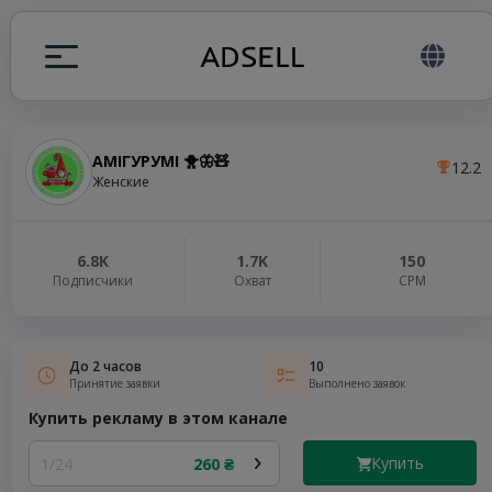
АМІГУРУМІ 🐥🦋🧸
12.2
ция
Женские
налов
6.8K
1.7K
150
Подписчики
Охват
СРМ
elegram ADS
До 2 часов
10
Принятие заявки
Выполнено заявок
Купить рекламу в этом канале
Купить
1/24
260 ₴