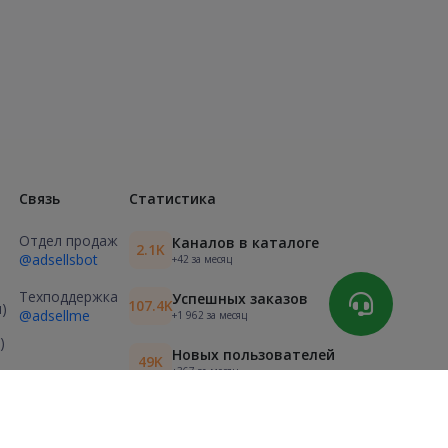
Связь
Статистика
Отдел продаж
Каналов в каталоге
2.1K
@adsellsbot
+42 за месяц
Техподдержка
Успешных заказов
107.4K
)
@adsellme
+1 962 за месяц
)
Новых пользователей
49K
+367 за месяц