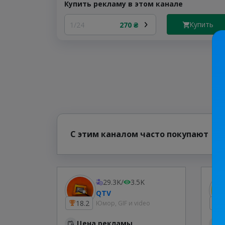
Купить рекламу в этом канале
Купить
1/24
270 ₴
С этим каналом часто покупают
29.3K
/
3.5K
QTV
18.2
2
Юмор, GIF и video
Цена рекламы