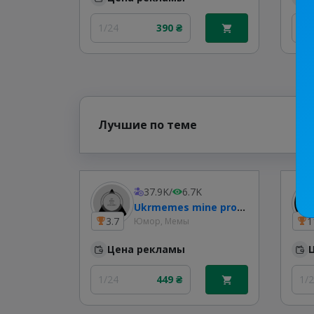
1/24
390 ₴
1/
Лучшие по теме
37.9K
/
6.7K
Ukrmemes mine problemes
3.7
1
Юмор, Мемы
Цена рекламы
1/24
449 ₴
1/