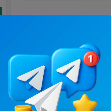
22.8K
/
4.2K
21.2K
/
2.4K
Приколи UA: гумор та жарти
Full Video
1.7
6.1
Юмор
Юмор, Мужское
Цена рекламы
Цена рекламы