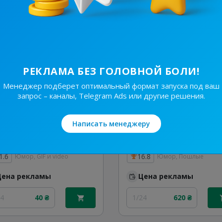
24
450 ₴
1/24
290 ₴
РЕКЛАМА БЕЗ ГОЛОВНОЙ БОЛИ!
Менеджер подберет оптимальный формат запуска под ваш
запрос – каналы, Telegram Ads или другие решения.
Написать менеджеру
1.5K
/
638
28K
/
6.1K
Квантовий Крінж
Безсоромники
1.6
16.8
Юмор, GIF и video
Юмор, Пошлые
Цена рекламы
Цена рекламы
24
40 ₴
1/24
620 ₴