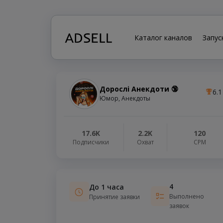
Каталог каналов
Запус
Дорослі Анекдоти 🔞
6.1
Юмор, Анекдоты
17.6K
2.2K
120
Подписчики
Охват
СРМ
4
До 1 часа
Выполнено
Принятие заявки
заявок