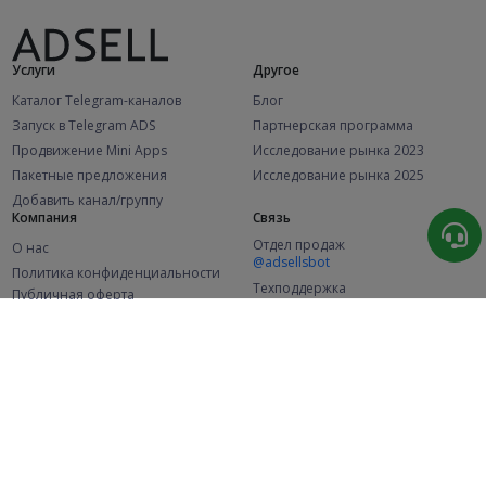
Услуги
Другое
Каталог Telegram-каналов
Блог
Запуск в Telegram ADS
Партнерская программа
Продвижение Mini Apps
Исследование рынка 2023
Пакетные предложения
Исследование рынка 2025
Добавить канал/группу
Компания
Связь
Отдел продаж
О нас
@adsellsbot
Политика конфиденциальности
Техподдержка
Публичная оферта
@adsellme
(Рекламодатели)
Публичная оферта
(Представители)
Статистика
Каналов в каталоге
Успешных заказов
2.1K
107.5K
+46 за месяц
+1 982 за месяц
Новых пользователей
49K
+370 за месяц