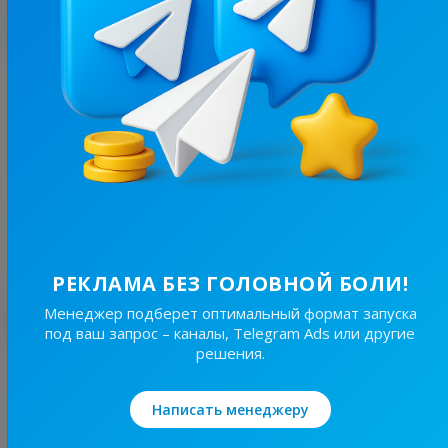
С этим каналом часто покупают
5.7K
/
357
Нейромережі
10.1
IT / Приложения, Мужское
Цена рекламы
1/24
450 ₴
РЕКЛАМА БЕЗ ГОЛОВНОЙ БОЛИ!
Лучшие по теме
Менеджер подберет оптимальный формат запуска
под ваш запрос – каналы, Telegram Ads или другие
решения.
23.5K
/
2.6K
Умный дом с Alex Kvazis
Написать менеджеру
22.3
Товары/Магазины, IT / Приложения