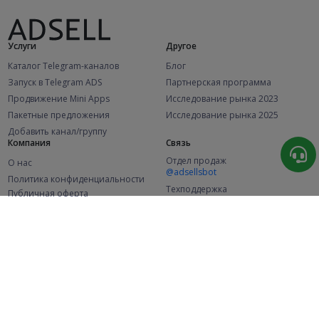
Услуги
Другое
Каталог Telegram-каналов
Блог
Запуск в Telegram ADS
Партнерская программа
Продвижение Mini Apps
Исследование рынка 2023
Пакетные предложения
Исследование рынка 2025
Добавить канал/группу
Компания
Связь
Отдел продаж
О нас
@adsellsbot
Политика конфиденциальности
Техподдержка
Публичная оферта
@adsellme
(Рекламодатели)
Публичная оферта
(Представители)
Статистика
Каналов в каталоге
Успешных заказов
2.1K
107.6K
+46 за месяц
+2 006 за месяц
Новых пользователей
49K
+369 за месяц