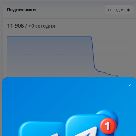
Подписчики
11 908
/ +0 сегодня
×
Больше статистики