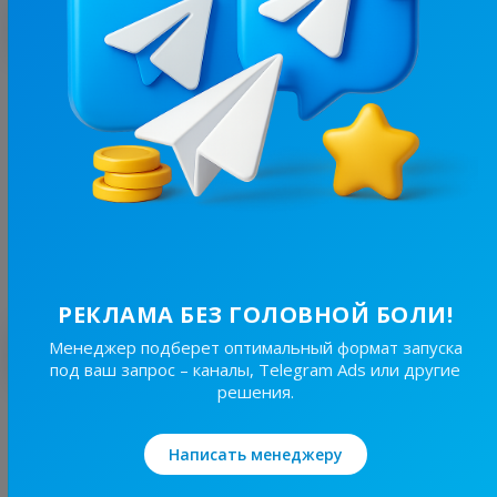
С этим каналом часто покупают
8.3K
/
1.8K
КНИГИ УКРАЇНСЬКОЮ (Онлайн)🇺🇦
4.1
Другое, Искусство
Цена рекламы
1/24
220 ₴
РЕКЛАМА БЕЗ ГОЛОВНОЙ БОЛИ!
Лучшие по теме
Менеджер подберет оптимальный формат запуска
под ваш запрос – каналы, Telegram Ads или другие
решения.
20K
/
6.2K
Політстор
Написать менеджеру
9.7
Новости/СМИ, Искусство