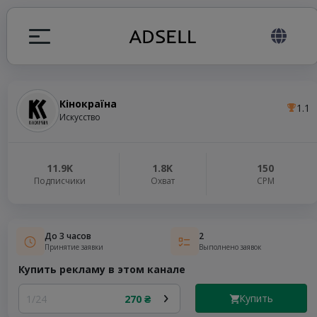
Кінокраїна
1.1
ция
Искусство
налов
11.9K
1.8K
150
Подписчики
Охват
СРМ
elegram ADS
До 3 часов
2
Принятие заявки
Выполнено заявок
Купить рекламу в этом канале
Купить
1/24
270 ₴