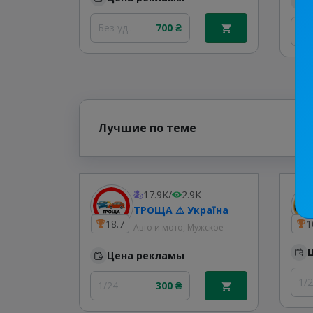
Без уд..
700 ₴
1/
Лучшие по теме
17.9K
/
2.9K
ТРОЩА ⚠️ Україна
18.7
1
Авто и мото, Мужское
Цена рекламы
1/
1/24
300 ₴