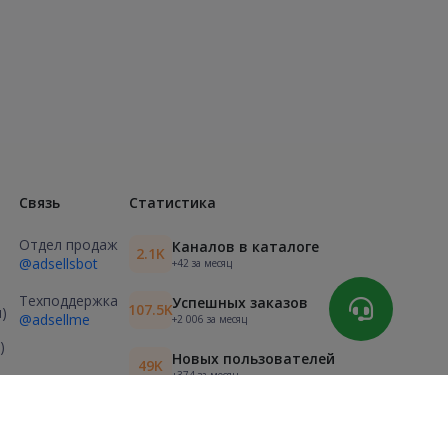
Связь
Статистика
Отдел продаж
Каналов в каталоге
2.1K
@adsellsbot
+42 за месяц
Техподдержка
Успешных заказов
107.5K
)
@adsellme
+2 006 за месяц
)
Новых пользователей
49K
+374 за месяц