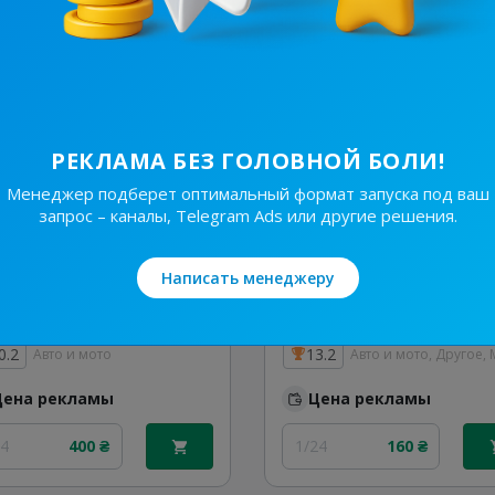
Цена рекламы
1/24
310 ₴
24
300 ₴
РЕКЛАМА БЕЗ ГОЛОВНОЙ БОЛИ!
Менеджер подберет оптимальный формат запуска под ваш
запрос – каналы, Telegram Ads или другие решения.
Написать менеджеру
35.2K
/
1.3K
11.5K
/
613
АВТОБАЗАРЧИК 🇺🇦
0.2
13.2
Авто и мото
Цена рекламы
Цена рекламы
24
400 ₴
1/24
160 ₴