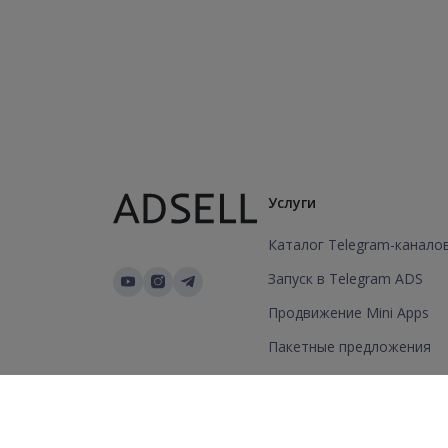
Услуги
Каталог Telegram-канало
Запуск в Telegram ADS
Продвижение Mini Apps
Пакетные предложения
Добавить канал/группу