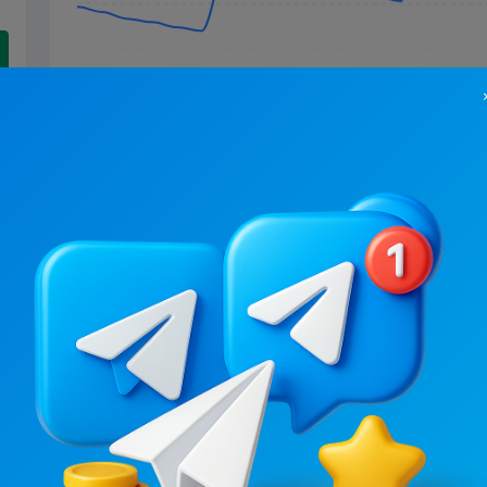
17.9K
/
2.9K
24.8K
/
2.2K
ТРОЩА ⚠️ Україна
8.7
13.2
Авто и мото, Мужское
Цена рекламы