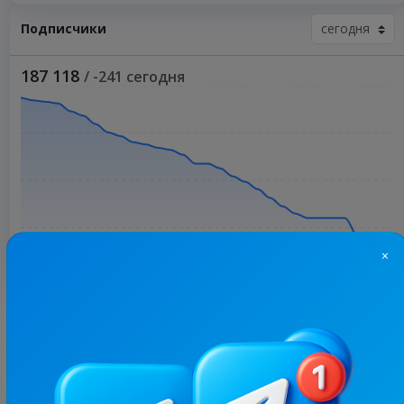
Подписчики
187 118
/ -241 сегодня
×
Больше статистики