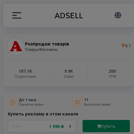
Розпродаж товарів
6.1
ция
Товары/Магазины
налов
187.1K
9.9K
200
Подписчики
Охват
СРМ
elegram ADS
До 1 часа
11
Принятие заявки
Выполнено заявок
Купить рекламу в этом канале
Купить
1/24
1 990 ₴