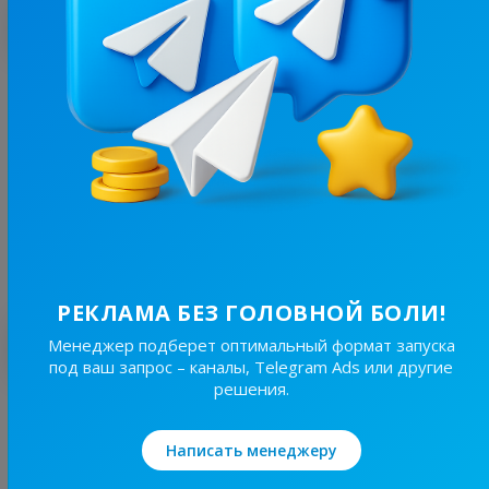
С этим каналом часто покупают
153.5K
/
10.5K
ЗНАХІДКИ З МАРКЕТПЛЕЙСІВ🇺🇦
24.3
Товары/Магазины
Цена рекламы
Без уд..
1 980 ₴
РЕКЛАМА БЕЗ ГОЛОВНОЙ БОЛИ!
Лучшие по теме
Менеджер подберет оптимальный формат запуска
под ваш запрос – каналы, Telegram Ads или другие
решения.
20.5K
/
3.7K
ATБ-Маркет
Написать менеджеру
11.6
Другое, Товары/Магазины