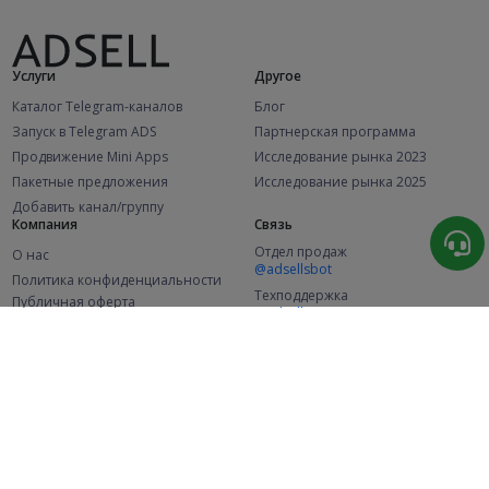
Услуги
Другое
Каталог Telegram-каналов
Блог
Запуск в Telegram ADS
Партнерская программа
Продвижение Mini Apps
Исследование рынка 2023
Пакетные предложения
Исследование рынка 2025
Добавить канал/группу
Компания
Связь
Отдел продаж
О нас
@adsellsbot
Политика конфиденциальности
Техподдержка
Публичная оферта
@adsellme
(Рекламодатели)
Публичная оферта
(Представители)
Статистика
Каналов в каталоге
Успешных заказов
2.1K
107.7K
+46 за месяц
+2 038 за месяц
Новых пользователей
49K
+355 за месяц