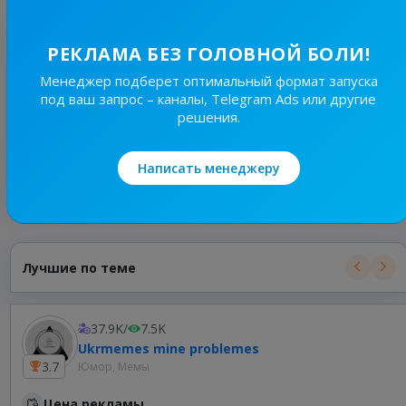
Оценка
4
/ 4 отзыва
РЕКЛАМА БЕЗ ГОЛОВНОЙ БОЛИ!
Менеджер подберет оптимальный формат запуска
@he**********
под ваш запрос – каналы, Telegram Ads или другие
16 июня, 08:33
решения.
1. Дуже токсична спільнота
2. Адмін не видаляє ПРЯМІ образи
Написать менеджеру
Показать ответ владельца
Лучшие по теме
37.9K
/
7.5K
Ukrmemes mine problemes
3.7
Юмор, Мемы
Цена рекламы