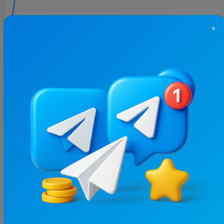
×
Больше статистики
С этим каналом часто покупают
29.2K
/
3.8K
QTV
18.2
Юмор, GIF и video
Цена рекламы
1/24
430 ₴