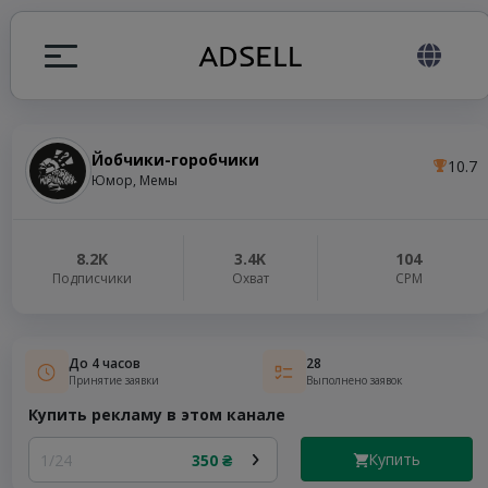
Йобчики-горобчики
10.7
ция
Юмор, Мемы
налов
8.2K
3.4K
104
Подписчики
Охват
СРМ
elegram ADS
До 4 часов
28
Принятие заявки
Выполнено заявок
Купить рекламу в этом канале
Купить
1/24
350 ₴