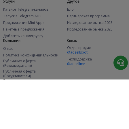
Услуги
Другое
Каталог Telegram-каналов
Блог
Запуск в Telegram ADS
Партнерская программа
Продвижение Mini Apps
Исследование рынка 2023
Пакетные предложения
Исследование рынка 2025
Добавить канал/группу
Компания
Связь
Отдел продаж
О нас
@adsellsbot
Политика конфиденциальности
Техподдержка
Публичная оферта
@adsellme
(Рекламодатели)
Публичная оферта
(Представители)
Статистика
Каналов в каталоге
Успешных заказов
2.1K
107.6K
+46 за месяц
+2 001 за месяц
Новых пользователей
49K
+358 за месяц