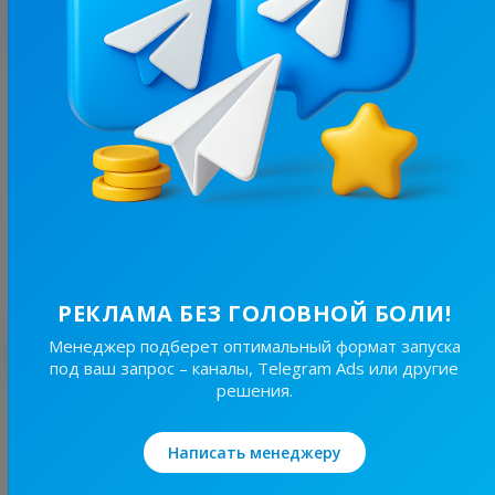
С этим каналом часто покупают
15.2K
/
1.2K
Зважені та Щасливі
24.2
Спорт, Медицина
Цена рекламы
1/24
150 ₴
РЕКЛАМА БЕЗ ГОЛОВНОЙ БОЛИ!
Лучшие по теме
Менеджер подберет оптимальный формат запуска
под ваш запрос – каналы, Telegram Ads или другие
решения.
53.7K
/
3.8K
Здорове Життя
Написать менеджеру
24.2
Медицина