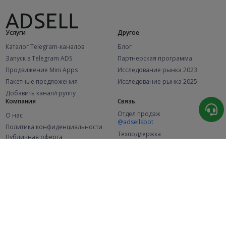
Услуги
Другое
Каталог Telegram-каналов
Блог
Запуск в Telegram ADS
Партнерская программа
Продвижение Mini Apps
Исследование рынка 2023
Пакетные предложения
Исследование рынка 2025
Добавить канал/группу
Компания
Связь
Отдел продаж
О нас
@adsellsbot
Политика конфиденциальности
Техподдержка
Публичная оферта
@adsellme
(Рекламодатели)
Публичная оферта
(Представители)
Статистика
Каналов в каталоге
Успешных заказов
2.1K
107.8K
+46 за месяц
+2 104 за месяц
Новых пользователей
49.1K
+360 за месяц