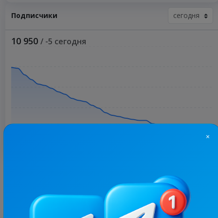
Подписчики
10 950
/ -5 сегодня
×
Больше статистики