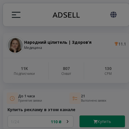
Народний цілитель | Здоров’я
11.1
ция
Медицина
налов
11K
807
130
Подписчики
Охват
СРМ
elegram ADS
До 1 часа
21
Принятие заявки
Выполнено заявок
Купить рекламу в этом канале
Купить
1/24
110 ₴