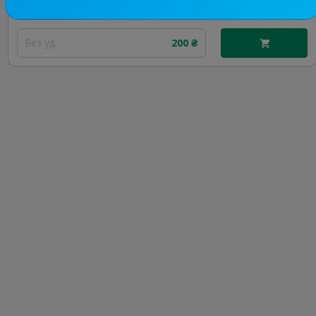
Цена рекламы
Без уд..
200 ₴