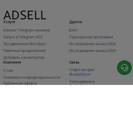
Услуги
Другое
Каталог Telegram-каналов
Блог
Запуск в Telegram ADS
Партнерская программа
Продвижение Mini Apps
Исследование рынка 2023
Пакетные предложения
Исследование рынка 2025
Добавить канал/группу
Компания
Связь
Отдел продаж
О нас
@adsellsbot
Политика конфиденциальности
Техподдержка
Публичная оферта
@adsellme
(Рекламодатели)
Публичная оферта
(Представители)
Статистика
Каналов в каталоге
Успешных заказов
2.1K
107.5K
+46 за месяц
+1 983 за месяц
Новых пользователей
49K
+370 за месяц