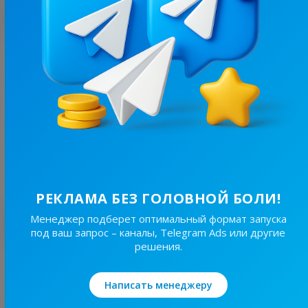
С этим каналом часто покупают
1.7K
/
656
Робота Софіївська Борщагівка | Вишневе | Київ
7.6
Вакансии/Работа, Региональные
Цена рекламы
Без уд..
100 ₴
РЕКЛАМА БЕЗ ГОЛОВНОЙ БОЛИ!
Лучшие по теме
Менеджер подберет оптимальный формат запуска
под ваш запрос – каналы, Telegram Ads или другие
решения.
15.1K
/
2.4K
ВЕСЬ ХАРЬКОВ: РАБОТА В ХАРЬКОВЕ & УСЛУГИ
Написать менеджеру
6.6
Вакансии/Работа