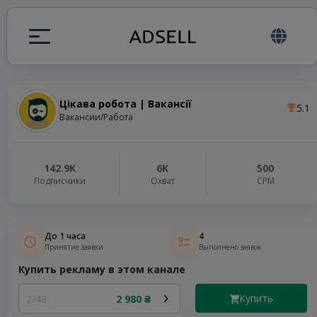
Цікава робота | Вакансії
5.1
ция
Вакансии/Работа
налов
142.9K
6K
500
Подписчики
Охват
СРМ
elegram ADS
До 1 часа
4
Принятие заявки
Выполнено заявок
Купить рекламу в этом канале
Купить
2/48
2 980 ₴