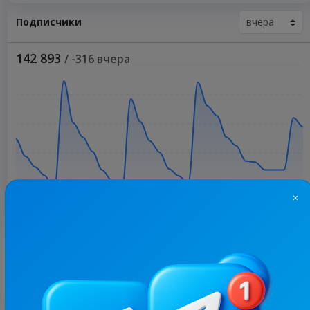
Подписчики
142 893
/ -316 вчера
×
Больше статистики