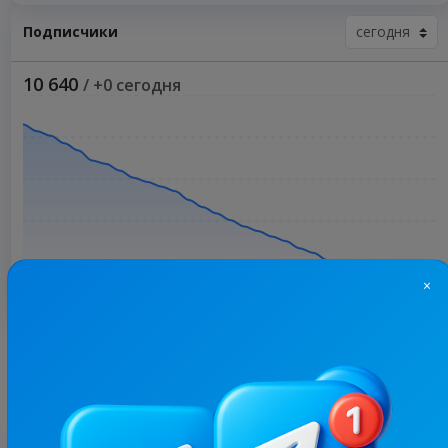
Подписчики
10 640
/ +0 сегодня
×
Больше статистики