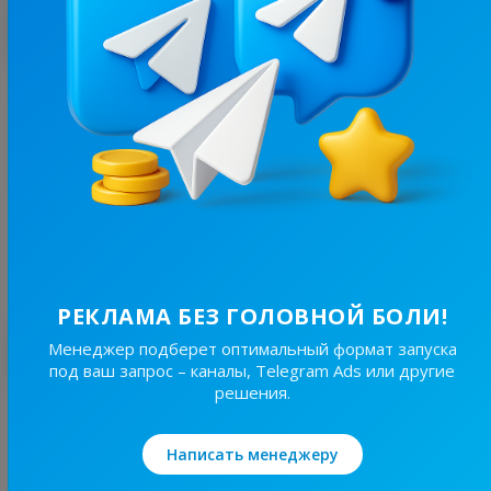
С этим каналом часто покупают
7K
/
386
PRO AUTO
7.2
Авто и мото
Цена рекламы
1/24
100 ₴
РЕКЛАМА БЕЗ ГОЛОВНОЙ БОЛИ!
Лучшие по теме
Менеджер подберет оптимальный формат запуска
под ваш запрос – каналы, Telegram Ads или другие
решения.
17.9K
/
2.9K
ТРОЩА ⚠️ Україна
Написать менеджеру
18.7
Авто и мото, Мужское