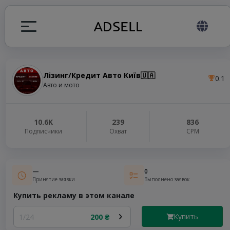
Лізинг/Кредит Авто Київ🇺🇦
0.1
ция
Авто и мото
налов
10.6K
239
836
Подписчики
Охват
СРМ
elegram ADS
—
0
Принятие заявки
Выполнено заявок
Купить рекламу в этом канале
Купить
1/24
200 ₴