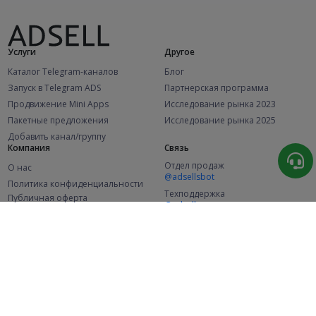
Услуги
Другое
Каталог Telegram-каналов
Блог
Запуск в Telegram ADS
Партнерская программа
Продвижение Mini Apps
Исследование рынка 2023
Пакетные предложения
Исследование рынка 2025
Добавить канал/группу
Компания
Связь
Отдел продаж
О нас
@adsellsbot
Политика конфиденциальности
Техподдержка
Публичная оферта
@adsellme
(Рекламодатели)
Публичная оферта
(Представители)
Статистика
Каналов в каталоге
Успешных заказов
2.1K
107.4K
+41 за месяц
+1 962 за месяц
Новых пользователей
49K
+368 за месяц