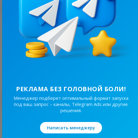
С этим каналом часто покупают
45.8K
/
4.5K
Корисні Поради
23.2
Женские, Дизайн / Интерьер
Цена рекламы
1/24
550 ₴
РЕКЛАМА БЕЗ ГОЛОВНОЙ БОЛИ!
Лучшие по теме
Менеджер подберет оптимальный формат запуска
под ваш запрос – каналы, Telegram Ads или другие
решения.
45.8K
/
4.5K
Корисні Поради
Написать менеджеру
23.2
Женские, Дизайн / Интерьер