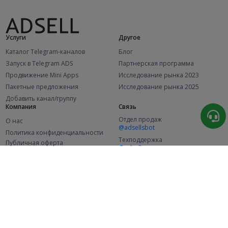
Услуги
Другое
Каталог Telegram-каналов
Блог
Запуск в Telegram ADS
Партнерская программа
Продвижение Mini Apps
Исследование рынка 2023
Пакетные предложения
Исследование рынка 2025
Добавить канал/группу
Компания
Связь
Отдел продаж
О нас
@adsellsbot
Политика конфиденциальности
Техподдержка
Публичная оферта
@adsellme
(Рекламодатели)
Публичная оферта
(Представители)
Статистика
Каналов в каталоге
Успешных заказов
2.1K
107.4K
+42 за месяц
+1 977 за месяц
Новых пользователей
49K
+371 за месяц