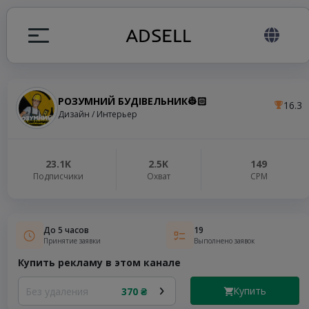
РОЗУМНИЙ БУДІВЕЛЬНИК👷🏻
16.3
ция
Дизайн / Интерьер
налов
23.1K
2.5K
149
Подписчики
Охват
СРМ
elegram ADS
До 5 часов
19
Принятие заявки
Выполнено заявок
Купить рекламу в этом канале
Купить
Без удаления
370 ₴