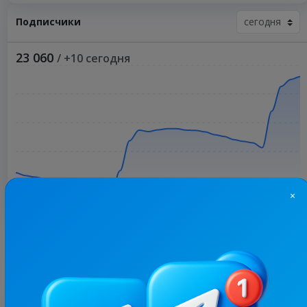
Подписчики
23 060
/ +10 сегодня
×
Больше статистики