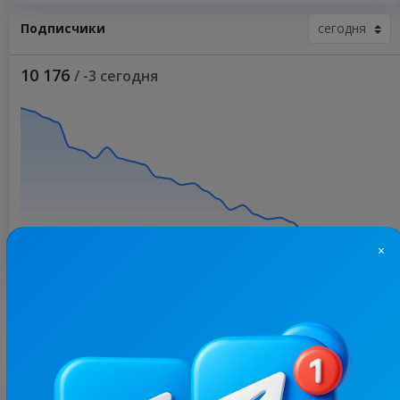
Подписчики
10 176
/ -3 сегодня
×
Больше статистики