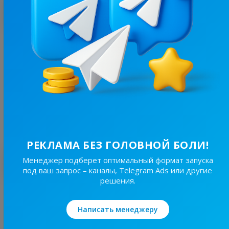
С этим каналом часто покупают
6.5K
/
1.1K
Єврейський гумор
14.2
Юмор, Анекдоты
Цена рекламы
1/24
130 ₴
РЕКЛАМА БЕЗ ГОЛОВНОЙ БОЛИ!
Лучшие по теме
Менеджер подберет оптимальный формат запуска
под ваш запрос – каналы, Telegram Ads или другие
решения.
37.9K
/
6.5K
Ukrmemes mine problemes
Написать менеджеру
3.7
Юмор, Мемы