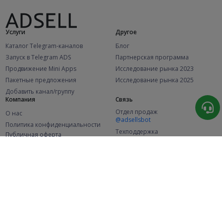
Услуги
Другое
Каталог Telegram-каналов
Блог
Запуск в Telegram ADS
Партнерская программа
Продвижение Mini Apps
Исследование рынка 2023
Пакетные предложения
Исследование рынка 2025
Добавить канал/группу
Компания
Связь
Отдел продаж
О нас
@adsellsbot
Политика конфиденциальности
Техподдержка
Публичная оферта
@adsellme
(Рекламодатели)
Публичная оферта
(Представители)
Статистика
Каналов в каталоге
Успешных заказов
2.1K
107.7K
+46 за месяц
+2 018 за месяц
Новых пользователей
49K
+356 за месяц