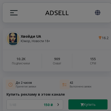
Хвойди UA
16.2
ция
Юмор, Новости 18+
налов
10.2K
909
155
Подписчики
Охват
СРМ
elegram ADS
До 2 часов
42
Принятие заявки
Выполнено заявок
Купить рекламу в этом канале
Купить
1/48
150 ₴