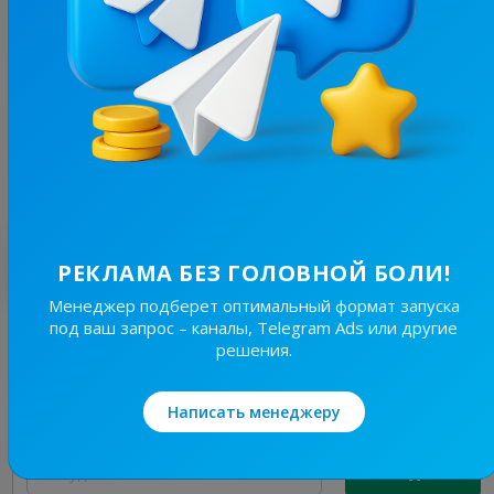
7K
/
939
Цікава Психологія
6.1
Познавательное, Другое
Цена рекламы
2/48
180 ₴
Лучшие по теме
РЕКЛАМА БЕЗ ГОЛОВНОЙ БОЛИ!
Менеджер подберет оптимальный формат запуска
под ваш запрос – каналы, Telegram Ads или другие
24.4K
/
6.7K
решения.
Миргород ЩДК?
7.6
Другое
Написать менеджеру
Цена рекламы
Без уд..
290 ₴