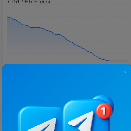
7 151
/ +0 сегодня
×
Больше статистики
С этим каналом часто покупают