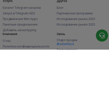
Услуги
Другое
Каталог Telegram-каналов
Блог
Запуск в Telegram ADS
Партнерская программа
Продвижение Mini Apps
Исследование рынка 2023
Пакетные предложения
Исследование рынка 2025
Добавить канал/группу
Компания
Связь
Отдел продаж
О нас
@adsellsbot
Политика конфиденциальности
Техподдержка
Публичная оферта
@adsellme
(Рекламодатели)
Публичная оферта
(Представители)
Статистика
Каналов в каталоге
Успешных заказов
2.1K
107.4K
+41 за месяц
+1 971 за месяц
Новых пользователей
49K
+370 за месяц