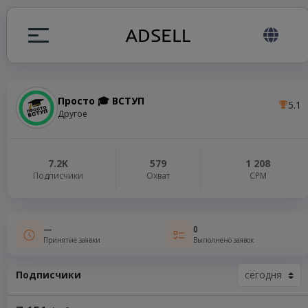
Просто 🎓 ВСТУП
5.1
ция
Другое
налов
7.2K
579
1 208
Подписчики
Охват
СРМ
elegram ADS
—
0
Принятие заявки
Выполнено заявок
Подписчики