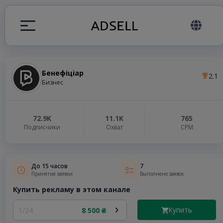
Бенефіціар
2.1
ция
Бизнес
налов
72.9K
11.1K
765
Подписчики
Охват
СРМ
elegram ADS
До 15 часов
7
Принятие заявки
Выполнено заявок
Купить рекламу в этом канале
Купить
1/24
8 500 ₴