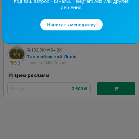
под ваш запрос – каналы, Telegram Ads или другие
решения.
Написать менеджеру
Лучшие по теме
132.3K
/
34.2K
Так люблю той Львів
9.9
Новости/СМИ, Бизнес
Цена рекламы
Без уд..
2 500 ₴