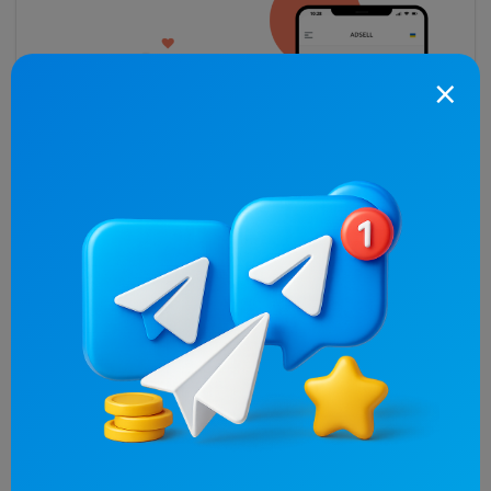
×
Топ каналів, що продають
рекламу