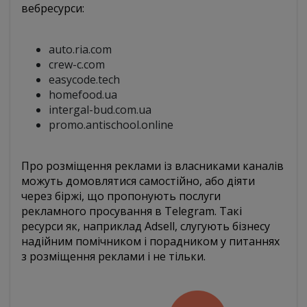
вебресурси:
auto.ria.com
crew-c.com
easycode.tech
homefood.ua
intergal-bud.com.ua
promo.antischool.online
Про розміщення реклами із власниками каналів
можуть домовлятися самостійно, або діяти
через біржі, що пропонують послуги
рекламного просування в Telegram. Такі
ресурси як, наприклад Adsell, слугують бізнесу
надійним помічником і порадником у питаннях
з розміщення реклами і не тільки.