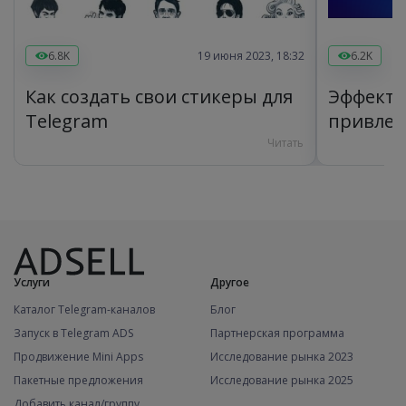
6.8K
19 июня 2023, 18:32
6.2K
Как создать свои стикеры для
Эффекти
Telegram
привлеч
Telegra
Читать
Услуги
Другое
Каталог Telegram-каналов
Блог
Запуск в Telegram ADS
Партнерская программа
Продвижение Mini Apps
Исследование рынка 2023
Пакетные предложения
Исследование рынка 2025
Добавить канал/группу