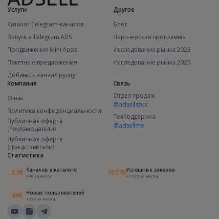
Услуги
Другое
Каталог Telegram-каналов
Блог
Запуск в Telegram ADS
Партнерская программа
Продвижение Mini Apps
Исследование рынка 2023
Пакетные предложения
Исследование рынка 2025
Добавить канал/группу
Компания
Связь
Отдел продаж
О нас
@adsellsbot
Политика конфиденциальности
Техподдержка
Публичная оферта
@adsellme
(Рекламодатели)
Публичная оферта
(Представители)
Статистика
Каналов в каталоге
Успешных заказов
2.1K
107.7K
+46 за месяц
+2 035 за месяц
Новых пользователей
49K
+353 за месяц