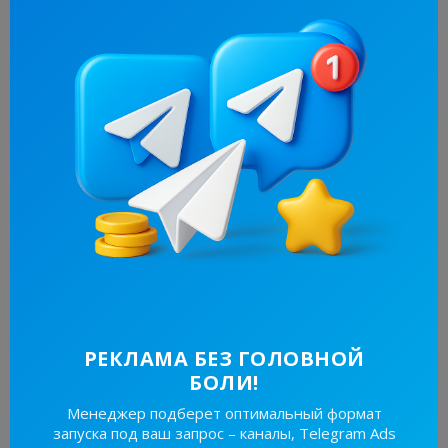
брендинг
Частиною створення впливового бренду є
забезпечення його миттєвої впізнаваності
серед вашої цільової аудиторії. Саме тут на
допомогу приходить брендова стратегія.
Завдяки надійній брендовій стратегії ваша
компанія зможе створити послідовну
присутність, яка стане загальновідомою.Але
вам потрібно розуміти, що входить до
стратегії бренду, як її розробити та як
виглядає хороша стратегія бренду.
Читать
далее...
Читать
РЕКЛАМА БЕЗ ГОЛОВНОЙ
БОЛИ!
Менеджер подберет оптимальный формат
запуска под ваш запрос – каналы, Telegram Ads