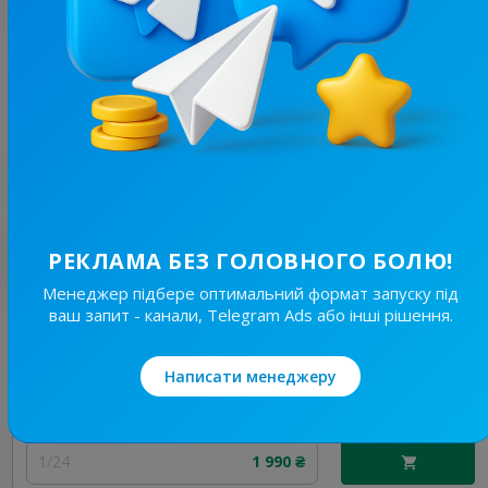
82.9K
/
10.7K
Український Шоу-Бізнес
16.1
Жіночі, Шоу Бізнес, Блогери
Ціна реклами
1/24
1 990 ₴
Найкращі за темою
РЕКЛАМА БЕЗ ГОЛОВНОГО БОЛЮ!
Менеджер підбере оптимальний формат запуску під
ваш запит - канали, Telegram Ads або інші рішення.
82.9K
/
10.7K
Український Шоу-Бізнес
16.1
Жіночі, Шоу Бізнес, Блогери
Написати менеджеру
Ціна реклами
1/24
1 990 ₴