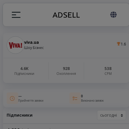
viva.ua
1.6
я
Шоу Бізнес
налів
4.6K
928
538
Підписники
Охоплення
СРМ
elegram ADS
—
0
Прийняття заявки
Виконано заявок
Підписники