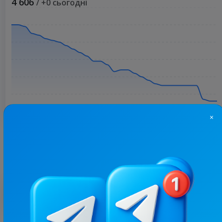
4 606
/ +0 сьогодні
×
Більше статистики
З цим каналом часто купують