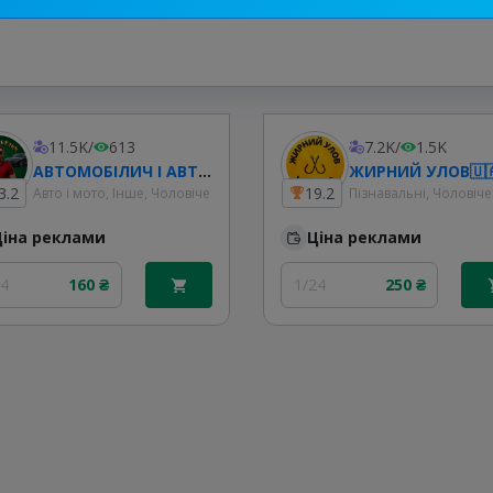
11.5K
/
613
7.2K
/
1.5K
АВТОМОБІЛИЧ І АВТОБАЗАР I ПРОДАМ АВТО І КУПЛЮ АВТО
3.2
19.2
Авто і мото, Інше, Чоловіче
Пізнавальні, Чоловіче
Ціна реклами
Ціна реклами
24
160 ₴
1/24
250 ₴