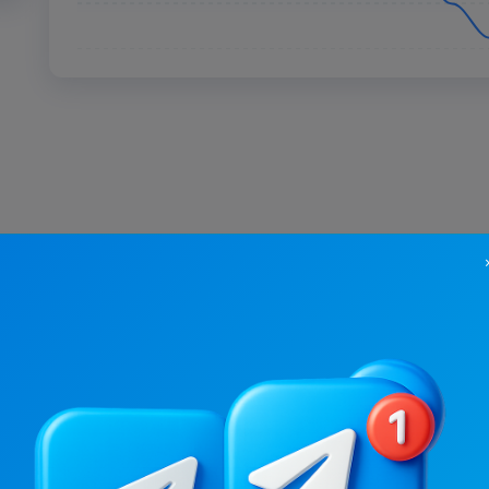
30K
/
2K
21K
/
2.4K
Скульптор свого тіла
Full Video
.1
6.1
Жіночі, Спорт
Гумор, Чоловіче
Ціна реклами
Ціна реклами