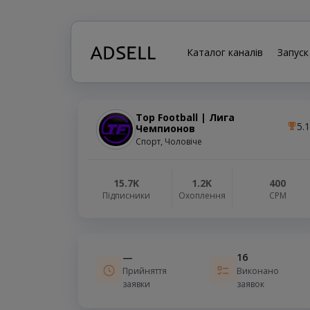
Каталог каналів
Запуск
Top Football | Лига
5.1
Чемпионов
Спорт, Чоловіче
15.7K
1.2K
400
Підписники
Охоплення
СРМ
—
16
Прийняття
Виконано
заявки
заявок