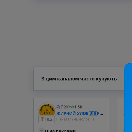
З цим каналом часто купують
7.2K
/
1.5K
ЖИРНИЙ УЛОВ🇺🇦РИБАЛКА
19.2
7
Пізнавальні, Чоловіче
Ціна реклами