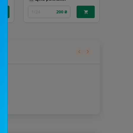
1/24
200 ₴
1/24