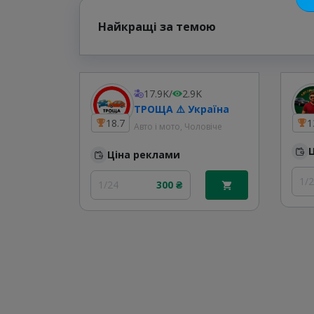
Найкращі за темою
17.9K
/
2.9K
ТРОЩА ⚠️ Україна
18.7
1
Авто і мото, Чоловіче
Ціна реклами
1/
1/24
300 ₴