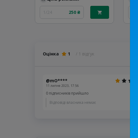
1/24
250 ₴
1/
Оцінка
1
/ 1 відгук
@mO****
11 липня 2023, 17:56
0 підписників прийшло
Відповіді власника немає