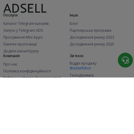
Послуги
Інше
Каталог Telegram-каналів
Блог
Запуск у Telegram ADS
Партнерська програма
Просування Mini Apps
Дослідження ринку 2023
Пакетні пропозиції
Дослідження ринку 2025
Додати канал/групу
Компанія
Зв'язок
Відділ продажу
Про нас
@adsellsbot
Політика конфіденційності
Техпідтримка
Публічна оферта (Рекламодавці)
@adsellme
Публічна оферта (Представники)
Статистика
Каналів у каталозі
Успішних замовлень
2.1K
107.5K
+42 за місяць
+1 973 за місяць
Нових користувачів
49K
+373 за місяць