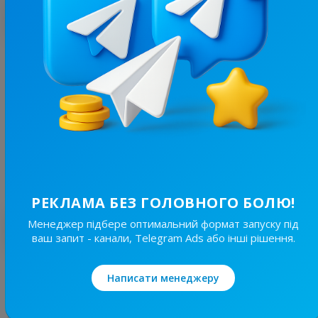
З цим каналом часто купують
16.1K
/
1.4K
Crypto Skuf | Новини
10.8
Новини/ЗМІ, Криптовалюти
Ціна реклами
1/24
1 410 ₴
РЕКЛАМА БЕЗ ГОЛОВНОГО БОЛЮ!
Менеджер підбере оптимальний формат запуску під
Найкращі за темою
ваш запит - канали, Telegram Ads або інші рішення.
6.1K
/
99
Написати менеджеру
HUMMER CRYPTO | NEWS
10.2
Криптовалюти