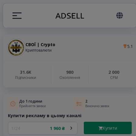
СВОЇ | Crypto
5.1
я
Криптовалюти
налів
31.6K
980
2 000
Підписники
Охоплення
СРМ
elegram ADS
До 1 години
2
Прийняття заявки
Виконано заявок
Купити рекламу в цьому каналі
Купити
1/24
1 960 ₴