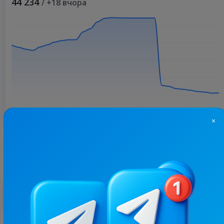
44 234
/ +18 вчора
×
Більше статистики
З цим каналом часто купують