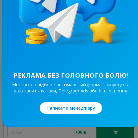
16K
/
1.4K
Crypto Skuf | Новини
10.8
Новини/ЗМІ, Криптовалюти
Ціна реклами
1/24
1 410 ₴
Найкращі за темою
РЕКЛАМА БЕЗ ГОЛОВНОГО БОЛЮ!
Менеджер підбере оптимальний формат запуску під
ваш запит - канали, Telegram Ads або інші рішення.
6.1K
/
99
HUMMER CRYPTO | NEWS
10.2
Криптовалюти
Написати менеджеру
Ціна реклами
30/24
700 ₴