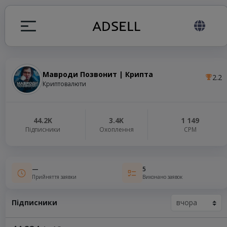
Мавроди Позвонит | Крипта
2.2
я
Криптовалюти
налів
44.2K
3.4K
1 149
Підписники
Охоплення
СРМ
elegram ADS
—
5
Прийняття заявки
Виконано заявок
Підписники