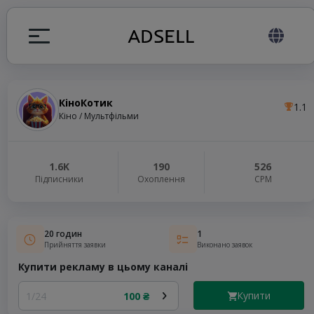
КіноКотик
1.1
я
Кіно / Мультфільми
налів
1.6K
190
526
Підписники
Охоплення
СРМ
elegram ADS
20 годин
1
Прийняття заявки
Виконано заявок
Купити рекламу в цьому каналі
Купити
1/24
100 ₴