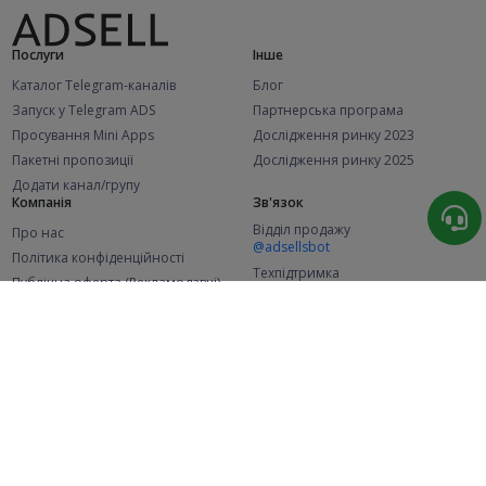
Послуги
Інше
Каталог Telegram-каналів
Блог
Запуск у Telegram ADS
Партнерська програма
Просування Mini Apps
Дослідження ринку 2023
Пакетні пропозиції
Дослідження ринку 2025
Додати канал/групу
Компанія
Зв'язок
Відділ продажу
Про нас
@adsellsbot
Політика конфіденційності
Техпідтримка
Публічна оферта (Рекламодавці)
@adsellme
Публічна оферта (Представники)
Статистика
Каналів у каталозі
Успішних замовлень
2.1K
107.7K
+46 за місяць
+2 038 за місяць
Нових користувачів
49K
+356 за місяць