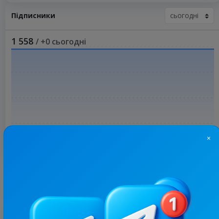
Підписники
1 558
/ +0 сьогодні
×
Більше статистики