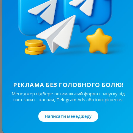
З цим каналом часто купують
3.1K
/
345
Кіноманія || Фільми Онлайн
15.9
Кіно / Мультфільми
Ціна реклами
1/24
70 ₴
РЕКЛАМА БЕЗ ГОЛОВНОГО БОЛЮ!
Менеджер підбере оптимальний формат запуску під
Найкращі за темою
ваш запит - канали, Telegram Ads або інші рішення.
3.1K
/
345
Написати менеджеру
Кіноманія || Фільми Онлайн
15.9
Кіно / Мультфільми