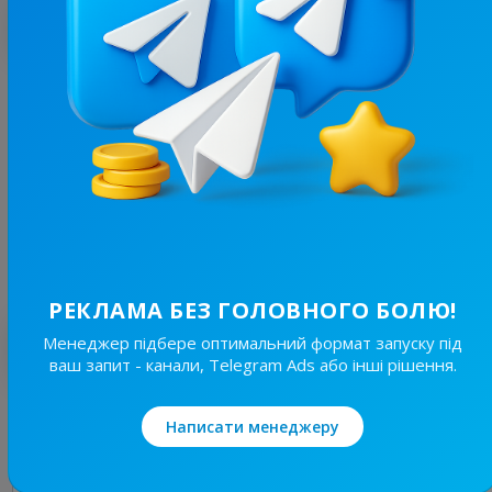
З цим каналом часто купують
29.1K
/
3.8K
Гороскоп на кожен день | Таро 🌘
26.9
Жіночі, Гороскопи
Ціна реклами
1/24
390 ₴
РЕКЛАМА БЕЗ ГОЛОВНОГО БОЛЮ!
Найкращі за темою
Менеджер підбере оптимальний формат запуску під
ваш запит - канали, Telegram Ads або інші рішення.
4.9K
/
5.1K
Написати менеджеру
Жінками для Жінок💙💛
11.3
Жіночі