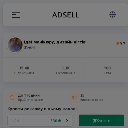
Ідеї манікюру, дизайн нігтів
9.7
я
Жіночі
налів
35.4K
3.3K
100
Підписники
Охоплення
СРМ
elegram ADS
До 1 години
25
Прийняття заявки
Виконано заявок
Купити рекламу в цьому каналі
Купити
1/24
330 ₴