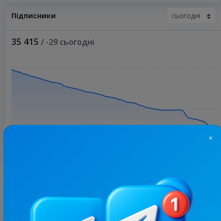
Підписники
35 415
/ -29 сьогодні
×
Більше статистики