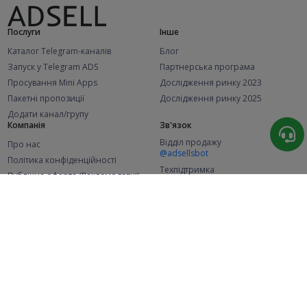
Послуги
Інше
Каталог Telegram-каналів
Блог
Запуск у Telegram ADS
Партнерська програма
Просування Mini Apps
Дослідження ринку 2023
Пакетні пропозиції
Дослідження ринку 2025
Додати канал/групу
Компанія
Зв'язок
Відділ продажу
Про нас
@adsellsbot
Політика конфіденційності
Техпідтримка
Публічна оферта (Рекламодавці)
@adsellme
Публічна оферта (Представники)
Статистика
Каналів у каталозі
Успішних замовлень
2.1K
107.8K
+46 за місяць
+2 104 за місяць
Нових користувачів
49.1K
+360 за місяць