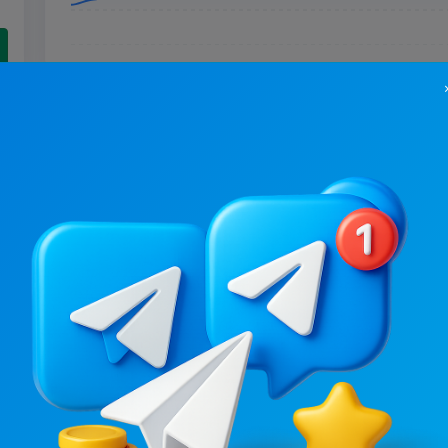
73K
/
11.1K
19.9K
/
8.9K
Бенефіціар
Успішний успіх
.1
0.1
Бізнес
Бізнес
Ціна реклами
Ціна реклами