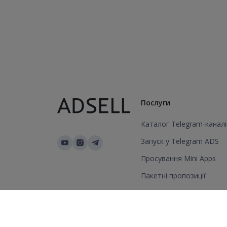
Послуги
Каталог Telegram-каналі
Запуск у Telegram ADS
Просування Mini Apps
Пакетні пропозиції
Додати канал/групу