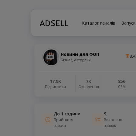
Каталог каналів
Запуск
Новини для ФОП
8.4
Бізнес, Авторські
17.9K
7K
856
Підписники
Охоплення
СРМ
До 1 години
9
Прийняття
Виконано
заявки
заявок