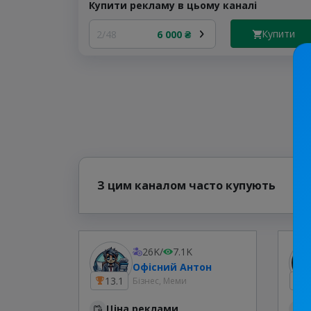
Купити рекламу в цьому каналі
Купити
2/48
6 000 ₴
З цим каналом часто купують
26K
/
7.1K
Офісний Антон
13.1
2
Бізнес, Меми
Ціна реклами