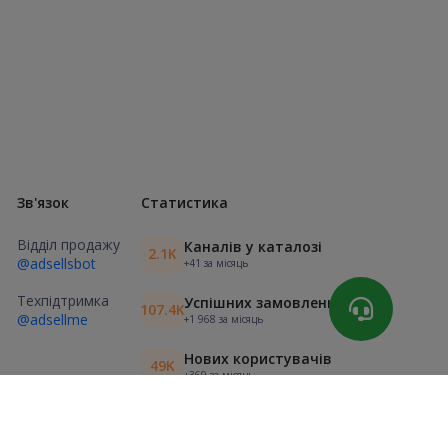
Зв'язок
Статистика
Відділ продажу
Каналів у каталозі
2.1K
@adsellsbot
+41 за місяць
Техпідтримка
Успішних замовлень
107.4K
@adsellme
+1 968 за місяць
Нових користувачів
49K
+369 за місяць