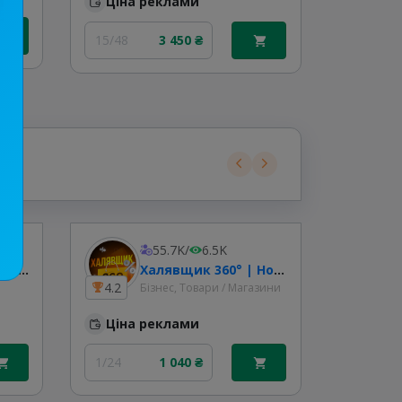
Ціна реклами
Без вид.
15/48
3 450 ₴
55.7K
/
6.5K
Бізнесмен UA | Фінанси
Халявщик 360° | Новини знижок
4.2
10.1
Бізнес, Товари / Магазини
Ціна реклами
Ціна
1/24
1 040 ₴
1/24