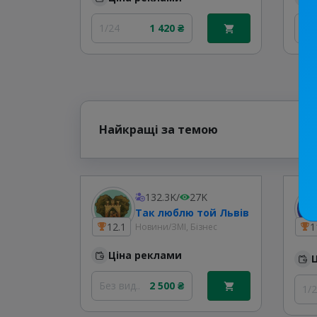
1/24
1 420 ₴
1/
Найкращі за темою
132.3K
/
27K
Так люблю той Львів
12.1
1
Новини/ЗМІ, Бізнес
Ціна реклами
Без вид..
2 500 ₴
1/