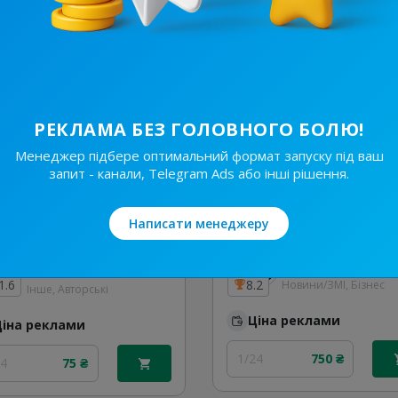
24
8 500 ₴
1/24
3 000 ₴
РЕКЛАМА БЕЗ ГОЛОВНОГО БОЛЮ!
Менеджер підбере оптимальний формат запуску під ваш
запит - канали, Telegram Ads або інші рішення.
Написати менеджеру
4.2K
/
485
10.8K
/
406
Ідеї для роботи освітянам (тим, хто серце❤️віддає дітям)
1.6
8.2
Новини/ЗМІ, Бізнес
Інше, Авторські
Ціна реклами
Ціна реклами
1/24
750 ₴
24
75 ₴