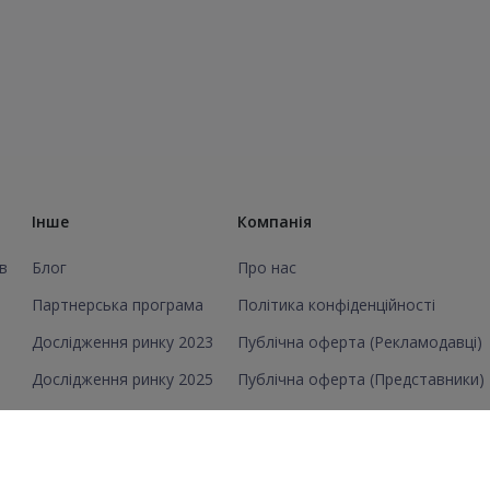
Інше
Компанія
в
Блог
Про нас
Партнерська програма
Політика конфіденційності
Дослідження ринку 2023
Публічна оферта (Рекламодавці)
Дослідження ринку 2025
Публічна оферта (Представники)