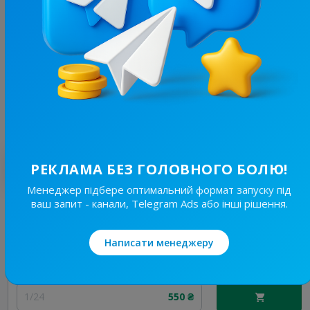
45.7K
/
4.5K
Корисні Поради
23.2
Жіночі, Дизайн / Інтер'єр
Ціна реклами
1/24
550 ₴
Найкращі за темою
РЕКЛАМА БЕЗ ГОЛОВНОГО БОЛЮ!
Менеджер підбере оптимальний формат запуску під
ваш запит - канали, Telegram Ads або інші рішення.
45.7K
/
4.5K
Корисні Поради
23.2
Жіночі, Дизайн / Інтер'єр
Написати менеджеру
Ціна реклами
1/24
550 ₴