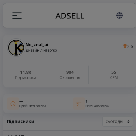
Ne_znal_ai
2.6
я
Дизайн / Інтер'єр
налів
11.8K
904
55
Підписники
Охоплення
СРМ
elegram ADS
—
1
Прийняття заявки
Виконано заявок
Підписники