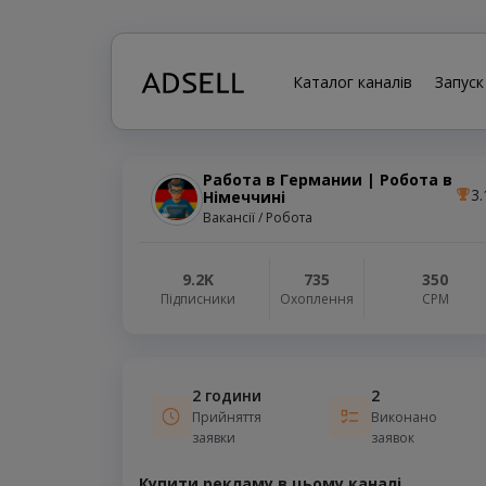
Каталог каналів
Запуск
Работа в Германии | Робота в
3.
Німеччині
Вакансії / Робота
9.2K
735
350
Підписники
Охоплення
СРМ
2 години
2
Прийняття
Виконано
заявки
заявок
Купити рекламу в цьому каналі