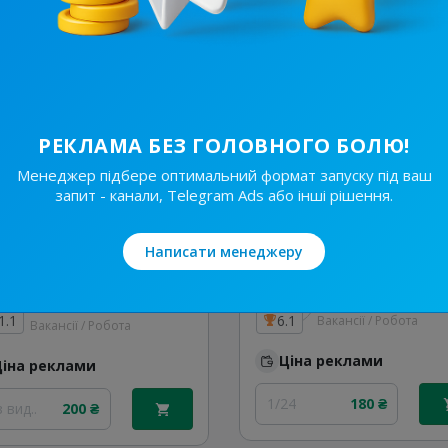
Ціна реклами
Без вид..
50 ₴
 вид..
200 ₴
РЕКЛАМА БЕЗ ГОЛОВНОГО БОЛЮ!
Менеджер підбере оптимальний формат запуску під ваш
запит - канали, Telegram Ads або інші рішення.
Написати менеджеру
24.8K
/
1.1K
6.7K
/
1K
РАБОТА 🌶 ХАРЬКОВ 🇺🇦
1.1
6.1
Вакансії / Робота
Вакансії / Робота
Ціна реклами
Ціна реклами
1/24
180 ₴
 вид..
200 ₴