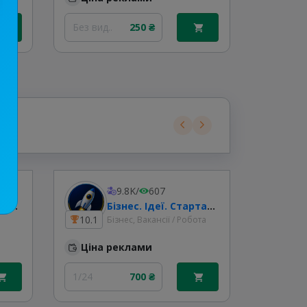
Без вид..
250 ₴
1/24
9.8K
/
607
Житло.Робота.Миргород
Бізнес. Ідеї. Стартапи🇺🇦
10.1
7.6
Бізнес, Вакансії / Робота
Ціна реклами
Ціна
1/24
700 ₴
Без вид.