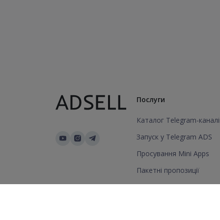
Послуги
Каталог Telegram-каналі
Запуск у Telegram ADS
Просування Mini Apps
Пакетні пропозиції
Додати канал/групу