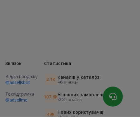
Зв'язок
Статистика
Відділ продажу
Каналів у каталозі
2.1K
@adsellsbot
+46 за місяць
Техпідтримка
Успішних замовлень
107.6K
@adsellme
+2 004 за місяць
Нових користувачів
49K
+369 за місяць