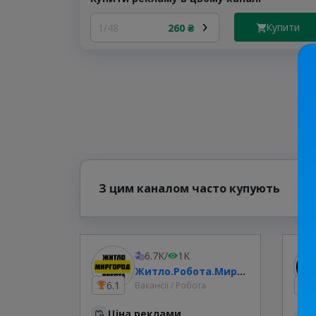
Купити
1/48
260 ₴
З цим каналом часто купують
6.7K
/
1K
Житло.Робота.Миргород
6.1
1
Вакансії / Робота
Ціна реклами