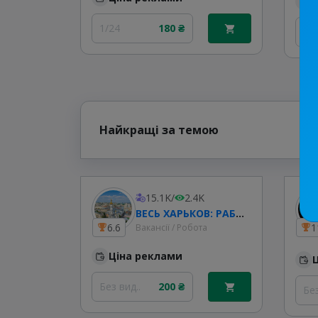
1/24
180 ₴
Без
Найкращі за темою
15.1K
/
2.4K
ВЕСЬ ХАРЬКОВ: РАБОТА В ХАРЬКОВЕ & УСЛУГИ
6.6
1
Вакансії / Робота
Ціна реклами
Без вид..
200 ₴
Без