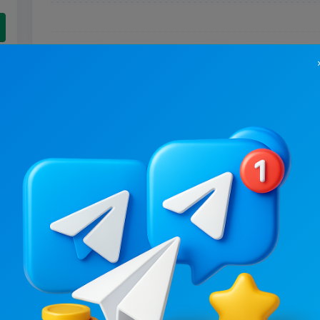
24.8K
/
1.1K
5.7K
/
1.2K
РАБОТА 🌶 ХАРЬКОВ 🇺🇦
1.1
6.6
Вакансії / Робота
Вакансії / Робота
Ціна реклами