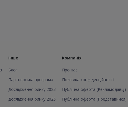
Інше
Компанія
в
Блог
Про нас
Партнерська програма
Політика конфіденційності
Дослідження ринку 2023
Публічна оферта (Рекламодавці)
Дослідження ринку 2025
Публічна оферта (Представники)