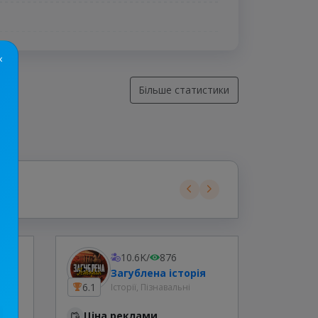
×
Більше статистики
10.6K
/
876
Загублена історія
6.1
6.1
Історії, Пізнавальні
Ціна реклами
Ціна