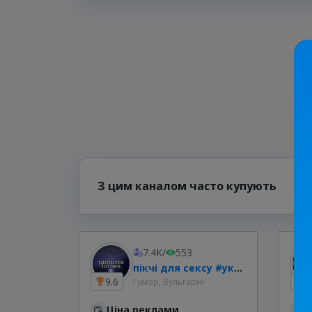
З цим каналом часто купують
7.4K
/
553
пікчі для сексу #укртг
9.6
6
Гумор, Вульгарні
Ціна реклами