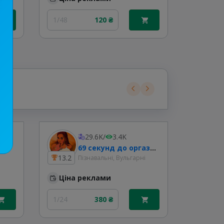
1/48
120 ₴
1/48
29.6K
/
3.4K
69 секунд до оргазму 🇺🇦
13.2
9.6
Пізнавальні, Вульгарні
Ціна реклами
Ціна
1/24
380 ₴
1/48