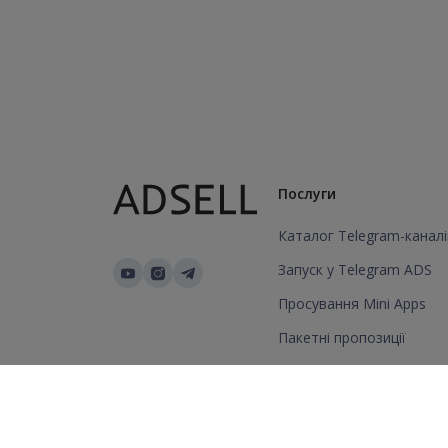
Послуги
Каталог Telegram-каналі
Запуск у Telegram ADS
Просування Mini Apps
Пакетні пропозиції
Додати канал/групу
© 2026 Всі права захищені