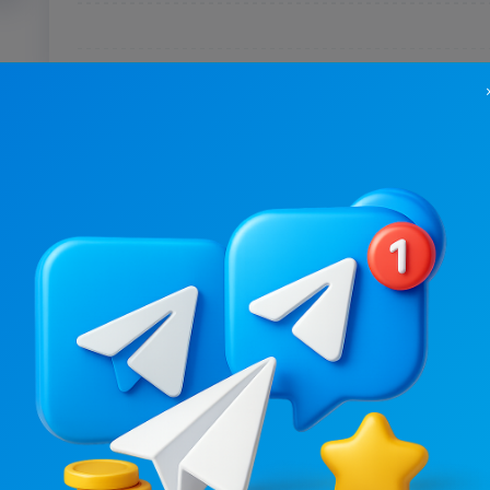
20K
/
851
6.4K
/
855
БЛУДХАТА😈
БІМБА 🇺🇦
.1
2.1
Вульгарні, Чоловіче
Гумор, Вульгарні
Ціна реклами
Ціна реклами