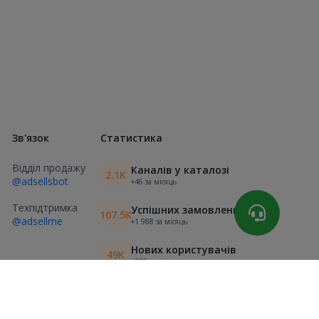
Зв'язок
Статистика
Відділ продажу
Каналів у каталозі
2.1K
@adsellsbot
+46 за місяць
Техпідтримка
Успішних замовлень
107.5K
@adsellme
+1 988 за місяць
Нових користувачів
49K
+369 за місяць