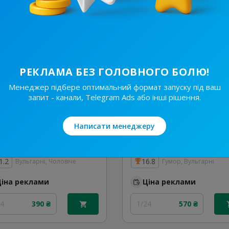
24
110 ₴
1/24
110 ₴
РЕКЛАМА БЕЗ ГОЛОВНОГО БОЛЮ!
Менеджер підбере оптимальний формат запуску під ваш
запит - канали, Telegram Ads або інші рішення.
Написати менеджеру
8.8K
/
2.8K
27.9K
/
5.6K
ЧБНЮ
Безсоромники
1.2
16.8
Вульгарні, Чоловіче
Гумор, Вульгарні
Ціна реклами
Ціна реклами
24
390 ₴
1/24
570 ₴