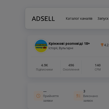
Каталог каналів
Запуск
Крінжові розповіді 18+
4.2
Історії, Вульгарні
4.9K
496
140
Підписники
Охоплення
СРМ
—
3
Прийняття
Виконано
заявки
заявок