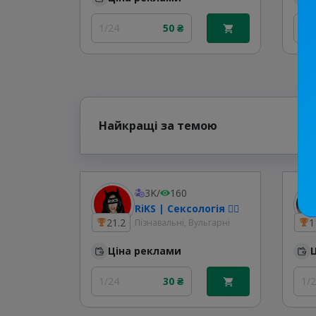
1/24
50 ₴
1/
Найкращі за темою
3K
/
160
RiKS | Сексологія ❤️‍🔥
21.2
1
Пізнавальні, Вульгарні
Ціна реклами
1/24
30 ₴
1/