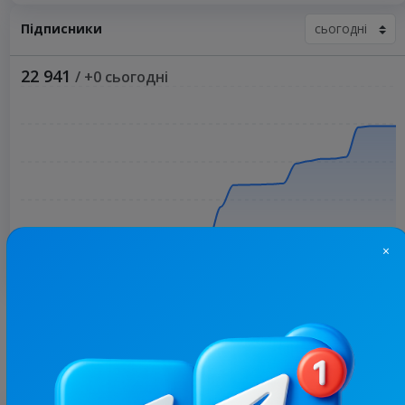
Підписники
22 941
/ +0 сьогодні
×
Більше статистики