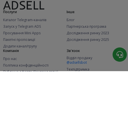
Послуги
Інше
Каталог Telegram-каналів
Блог
Запуск у Telegram ADS
Партнерська програма
Просування Mini Apps
Дослідження ринку 2023
Пакетні пропозиції
Дослідження ринку 2025
Додати канал/групу
Компанія
Зв'язок
Відділ продажу
Про нас
@adsellsbot
Політика конфіденційності
Техпідтримка
Публічна оферта (Рекламодавці)
@adsellme
Публічна оферта (Представники)
Статистика
Каналів у каталозі
Успішних замовлень
2.1K
107.4K
+41 за місяць
+1 962 за місяць
Нових користувачів
49K
+368 за місяць