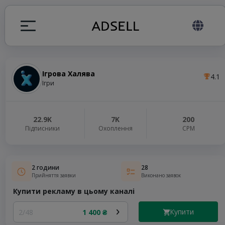
Ігрова Халява
4.1
я
Ігри
налів
22.9K
7K
200
Підписники
Охоплення
СРМ
elegram ADS
2 години
28
Прийняття заявки
Виконано заявок
Купити рекламу в цьому каналі
Купити
2/48
1 400 ₴