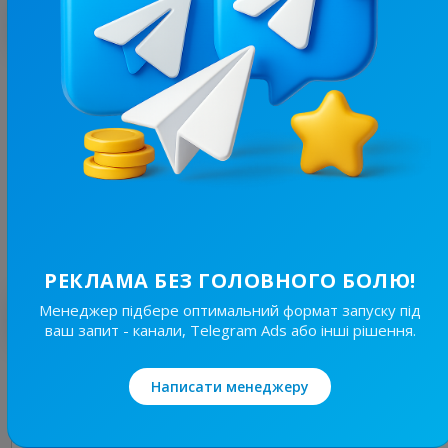
З цим каналом часто купують
27.5K
/
9.6K
👾PlayStation Україна
7.2
Ігри
Ціна реклами
1/48
1 100 ₴
РЕКЛАМА БЕЗ ГОЛОВНОГО БОЛЮ!
Менеджер підбере оптимальний формат запуску під
Найкращі за темою
ваш запит - канали, Telegram Ads або інші рішення.
10.4K
/
1.1K
Написати менеджеру
KIBER 🇺🇦UA🇺🇦
6.1
Новини/ЗМІ, Ігри