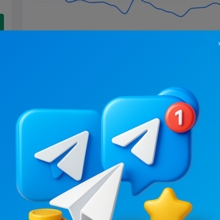
24.4K
/
6.8K
20.5K
/
3.7K
Миргород ЩДК?
ATБ-Маркет
.6
11.6
Інше
Інше, Товари / Магаз
Ціна реклами
Ціна реклами