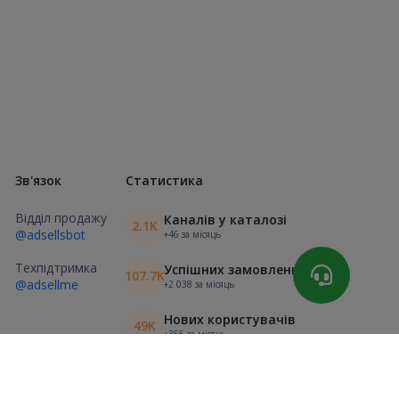
Зв'язок
Статистика
Відділ продажу
Каналів у каталозі
2.1K
@adsellsbot
+46 за місяць
Техпідтримка
Успішних замовлень
107.7K
@adsellme
+2 038 за місяць
Нових користувачів
49K
+356 за місяць