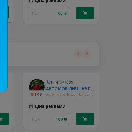
Ціна реклами
1/24
1/24
65 ₴
11.4K
/
699
АВТОМОБІЛИЧ І АВТОБАЗАР I ПРОДАМ АВТО І КУПЛЮ АВТО
13.2
12.7
Авто і мото, Інше, Чоловіче
Ціна реклами
Ціна
1/24
180 ₴
1/24