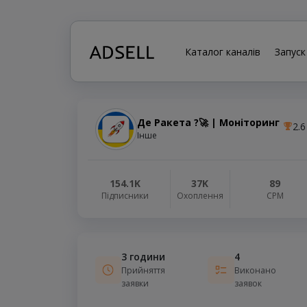
Каталог каналів
Запуск
Де Ракета ?🚀 | Моніторинг
2.6
Інше
154.1K
37K
89
Підписники
Охоплення
СРМ
3 години
4
Прийняття
Виконано
заявки
заявок