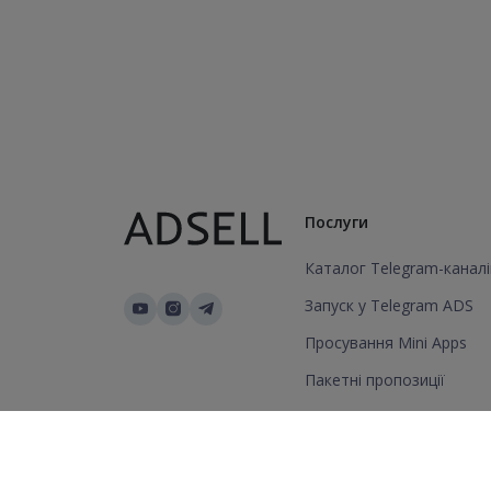
Послуги
Каталог Telegram-каналі
Запуск у Telegram ADS
Просування Mini Apps
Пакетні пропозиції
Додати канал/групу