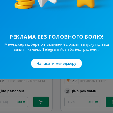
 вид..
290 ₴
Без вид..
300 ₴
РЕКЛАМА БЕЗ ГОЛОВНОГО БОЛЮ!
Менеджер підбере оптимальний формат запуску під ваш
запит - канали, Telegram Ads або інші рішення.
Написати менеджеру
20.5K
/
3.7K
20.8K
/
3.3K
ATБ-Маркет
Єbook
1.6
12.7
Інше, Товари / Магазини
Пізнавальні, Інше
Ціна реклами
Ціна реклами
 вид..
300 ₴
1/24
300 ₴