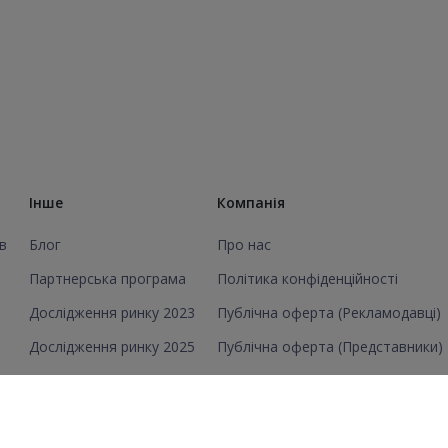
Інше
Компанія
в
Блог
Про нас
Партнерська програма
Політика конфіденційності
Дослідження ринку 2023
Публічна оферта (Рекламодавці)
Дослідження ринку 2025
Публічна оферта (Представники)