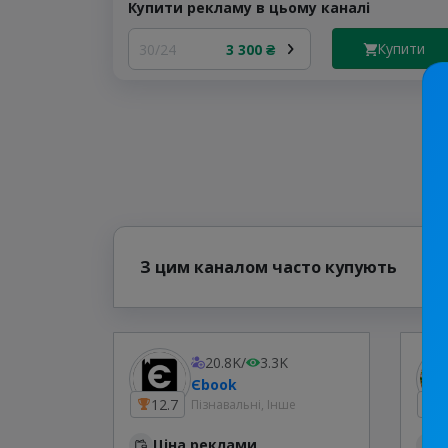
Купити рекламу в цьому каналі
Купити
30/24
3 300 ₴
З цим каналом часто купують
20.8K
/
3.3K
Єbook
12.7
7
Пізнавальні, Інше
Ціна реклами