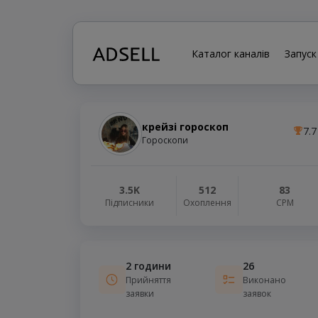
Каталог каналів
Запуск
крейзі гороскоп
7.7
Гороскопи
3.5K
512
83
Підписники
Охоплення
СРМ
2 години
26
Прийняття
Виконано
заявки
заявок