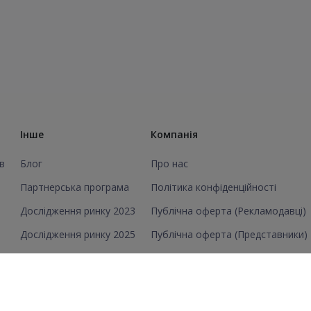
Інше
Компанія
в
Блог
Про нас
Партнерська програма
Політика конфіденційності
Дослідження ринку 2023
Публічна оферта (Рекламодавці)
Дослідження ринку 2025
Публічна оферта (Представники)