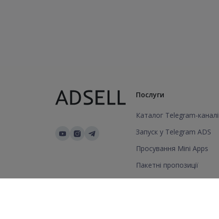
Послуги
Каталог Telegram-каналі
Запуск у Telegram ADS
Просування Mini Apps
Пакетні пропозиції
Додати канал/групу
© 2026 Всі права захищені