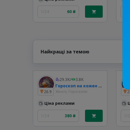
1/24
60 ₴
1/
Найкращі за темою
29.3K
/
3.8K
Гороскоп на кожен день | Таро 🌘
26.9
2
Жіночі, Гороскопи
Ціна реклами
1/24
380 ₴
1/