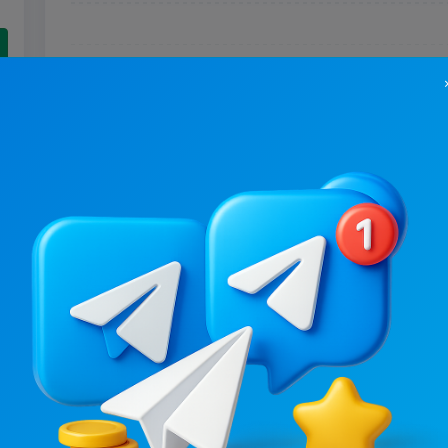
5.3K
/
680
1.4K
/
550
гороскоп від Лі🔮
гороскопчик
4.7
1.6
Гороскопи
Гороскопи
Ціна реклами
Ціна реклами