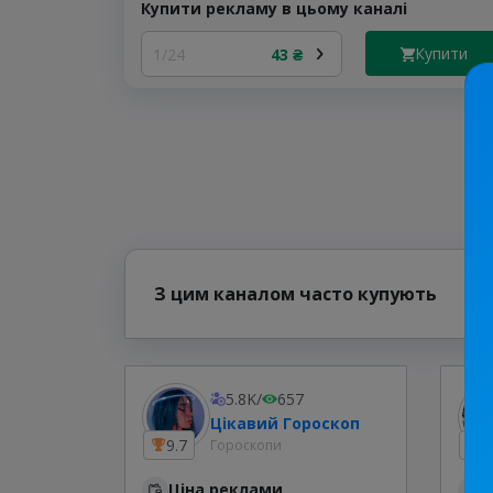
Купити рекламу в цьому каналі
Купити
1/24
43 ₴
З цим каналом часто купують
5.8K
/
657
Цікавий Гороскоп
9.7
1
Гороскопи
Ціна реклами