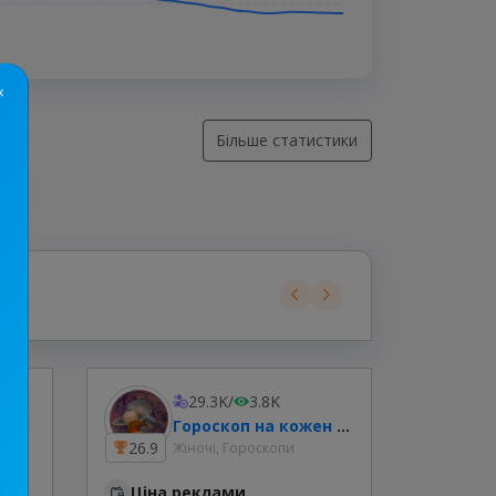
×
Більше статистики
29.3K
/
3.8K
Гороскоп на кожен день | Таро 🌘
26.9
9.7
Жіночі, Гороскопи
Ціна реклами
Ціна