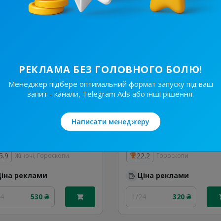
24
70 ₴
1/24
46 ₴
РЕКЛАМА БЕЗ ГОЛОВНОГО БОЛЮ!
Менеджер підбере оптимальний формат запуску під ваш
запит - канали, Telegram Ads або інші рішення.
Написати менеджеру
20.9K
/
5.2K
16.4K
/
2.6K
Гороскоп та мотивація
Твій Гороскоп 🔮
5.9
22.2
Жіночі, Гороскопи
Гороскопи
Ціна реклами
Ціна реклами
24
530 ₴
1/24
320 ₴