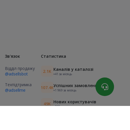
Зв'язок
Статистика
Відділ продажу
Каналів у каталозі
2.1K
@adsellsbot
+41 за місяць
Техпідтримка
Успішних замовлень
107.4K
@adsellme
+1 969 за місяць
Нових користувачів
49K
+369 за місяць