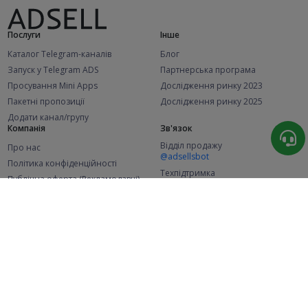
Послуги
Інше
Каталог Telegram-каналів
Блог
Запуск у Telegram ADS
Партнерська програма
Просування Mini Apps
Дослідження ринку 2023
Пакетні пропозиції
Дослідження ринку 2025
Додати канал/групу
Компанія
Зв'язок
Відділ продажу
Про нас
@adsellsbot
Політика конфіденційності
Техпідтримка
Публічна оферта (Рекламодавці)
@adsellme
Публічна оферта (Представники)
Статистика
Каналів у каталозі
Успішних замовлень
2.1K
107.7K
+46 за місяць
+2 049 за місяць
Нових користувачів
49K
+353 за місяць