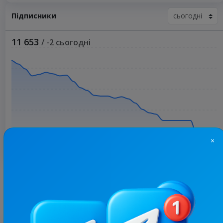
Підписники
11 653
/ -2 сьогодні
×
Більше статистики