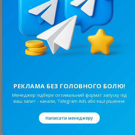
З цим каналом часто купують
11.1K
/
1K
Бісер для всіх
10.7
Мистецтво
Ціна реклами
1/24
110 ₴
РЕКЛАМА БЕЗ ГОЛОВНОГО БОЛЮ!
Менеджер підбере оптимальний формат запуску під
Найкращі за темою
ваш запит - канали, Telegram Ads або інші рішення.
20K
/
6.2K
Написати менеджеру
Політстор
9.7
Новини/ЗМІ, Мистецтво