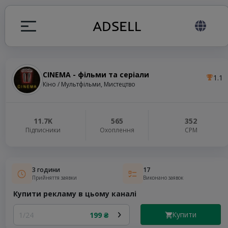
CINEMA - фільми та серіали
1.1
я
Кіно / Мультфільми, Мистецтво
налів
11.7K
565
352
Підписники
Охоплення
СРМ
elegram ADS
3 години
17
Прийняття заявки
Виконано заявок
Купити рекламу в цьому каналі
Купити
1/24
199 ₴