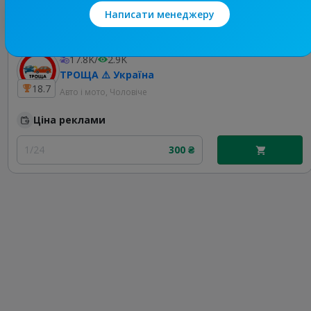
Найкращі за темою
Написати менеджеру
17.8K
/
2.9K
ТРОЩА ⚠️ Україна
18.7
Авто і мото, Чоловіче
Ціна реклами
1/24
300 ₴