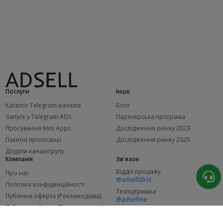
Послуги
Інше
Каталог Telegram-каналів
Блог
Запуск у Telegram ADS
Партнерська програма
Просування Mini Apps
Дослідження ринку 2023
Пакетні пропозиції
Дослідження ринку 2025
Додати канал/групу
Компанія
Зв'язок
Відділ продажу
Про нас
@adsellsbot
Політика конфіденційності
Техпідтримка
Публічна оферта (Рекламодавці)
@adsellme
Публічна оферта (Представники)
Статистика