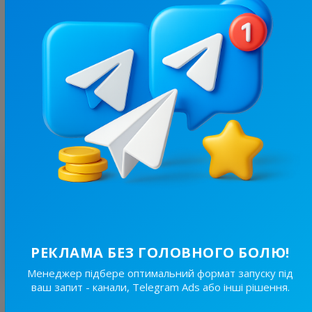
17.8K
/
2.9K
ТРОЩА ⚠️ Україна
18.7
Авто і мото, Чоловіче
Ціна реклами
1/24
300 ₴
Оцінка
5
/ 1 відгук
@VV****
23 березня 2025, 23:14
Норм
РЕКЛАМА БЕЗ ГОЛОВНОГО БОЛЮ!
Відповіді власника немає
Менеджер підбере оптимальний формат запуску під
ваш запит - канали, Telegram Ads або інші рішення.