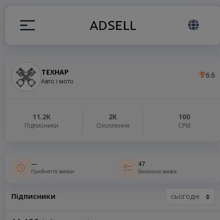
ТЕХНАР
6.6
я
Авто і мото
налів
11.2K
2K
100
Підписники
Охоплення
СРМ
elegram ADS
—
47
Прийняття заявки
Виконано заявок
Підписники