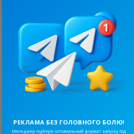
З цим каналом часто купують
6.2K
/
736
Розумій & Кажи シ | Українська мова
2.6
Лінгвістика
Ціна реклами
Без вид..
75 ₴
Оцінка
4
/ 1 відгук
@ed********
14 січня 2025, 19:47
РЕКЛАМА БЕЗ ГОЛОВНОГО БОЛЮ!
В принципі жодних проблем не було, але канал рекламує все і деякі
рекламодавці дуже сумнівні.
Менеджер підбере оптимальний формат запуску під