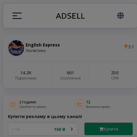
English Express
3.1
я
Лінгвістика
налів
14.2K
601
250
Підписники
Охоплення
СРМ
elegram ADS
2 години
12
Прийняття заявки
Виконано заявок
Купити рекламу в цьому каналі
Купити
1/48
160 ₴