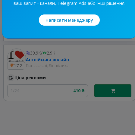
Відповіді власника немає
ваш запит - канали, Telegram Ads або інші рішення.
Написати менеджеру
Найкращі за темою
39.9K
/
2.9K
Англійська онлайн
17.2
Пізнавальні, Лінгвістика
Ціна реклами
1/24
410 ₴