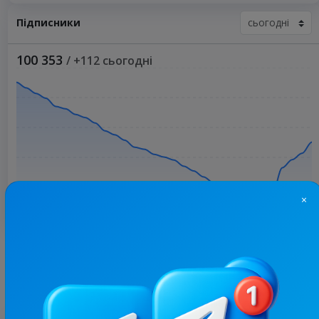
Підписники
100 353
/ +112 сьогодні
×
Більше статистики