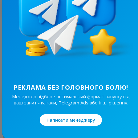
З цим каналом часто купують
38K
/
3.1K
Рідна мова
11.6
Лінгвістика
Ціна реклами
1/48
280 ₴
РЕКЛАМА БЕЗ ГОЛОВНОГО БОЛЮ!
Найкращі за темою
Менеджер підбере оптимальний формат запуску під
ваш запит - канали, Telegram Ads або інші рішення.
39.8K
/
2.9K
Написати менеджеру
Англійська онлайн
17.2
Пізнавальні, Лінгвістика