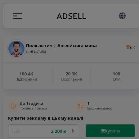
Поліглотич | Англійська мова
6.1
я
Лінгвістика
налів
100.4K
20.3K
108
Підписники
Охоплення
СРМ
elegram ADS
До 1 години
1
Прийняття заявки
Виконано заявок
Купити рекламу в цьому каналі
Купити
1/24
2 200 ₴