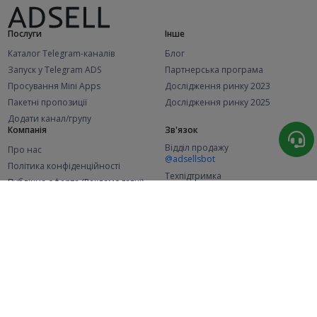
Послуги
Інше
Каталог Telegram-каналів
Блог
Запуск у Telegram ADS
Партнерська програма
Просування Mini Apps
Дослідження ринку 2023
Пакетні пропозиції
Дослідження ринку 2025
Додати канал/групу
Компанія
Зв'язок
Відділ продажу
Про нас
@adsellsbot
Політика конфіденційності
Техпідтримка
Публічна оферта (Рекламодавці)
@adsellme
Публічна оферта (Представники)
Статистика
Каналів у каталозі
Успішних замовлень
2.1K
107.6K
+46 за місяць
+2 004 за місяць
Нових користувачів
49K
+357 за місяць