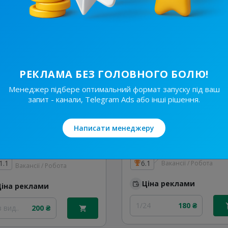
 вид..
200 ₴
1/24
180 ₴
РЕКЛАМА БЕЗ ГОЛОВНОГО БОЛЮ!
Менеджер підбере оптимальний формат запуску під ваш
запит - канали, Telegram Ads або інші рішення.
Написати менеджеру
24.8K
/
1.2K
6.7K
/
1K
РАБОТА 🌶 ХАРЬКОВ 🇺🇦
1.1
6.1
Вакансії / Робота
Вакансії / Робота
Ціна реклами
Ціна реклами
1/24
180 ₴
 вид..
200 ₴