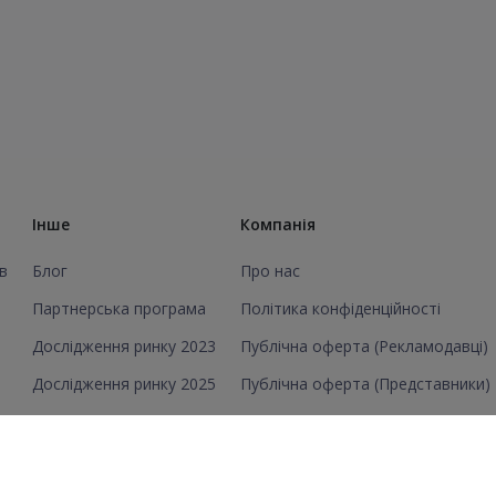
Інше
Компанія
в
Блог
Про нас
Партнерська програма
Політика конфіденційності
Дослідження ринку 2023
Публічна оферта (Рекламодавці)
Дослідження ринку 2025
Публічна оферта (Представники)