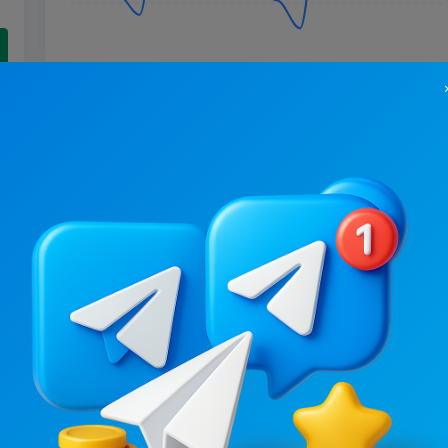
15.1K
/
2.4K
6.7K
/
1K
ВЕСЬ ХАРЬКОВ: РАБОТА В ХАРЬКОВЕ & УСЛУГИ
.6
6.1
Вакансії / Робота
Вакансії / Робота
Ціна реклами
Ціна реклами