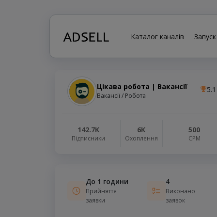
Каталог каналів
Запуск
Цікава робота | Вакансії
5.1
Вакансії / Робота
142.7K
6K
500
Підписники
Охоплення
СРМ
До 1 години
4
Прийняття
Виконано
заявки
заявок