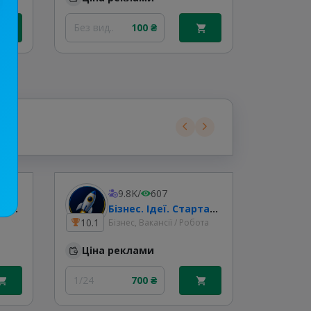
Без вид..
100 ₴
Без вид.
9.8K
/
607
Житло.Робота.Миргород
Бізнес. Ідеї. Стартапи🇺🇦
10.1
7.6
Бізнес, Вакансії / Робота
Ціна реклами
Ціна
1/24
700 ₴
Без вид.