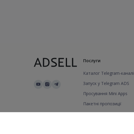
Послуги
Каталог Telegram-каналі
Запуск у Telegram ADS
Просування Mini Apps
Пакетні пропозиції
Додати канал/групу