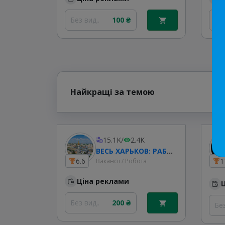
Без вид..
100 ₴
Без
Найкращі за темою
15.1K
/
2.4K
ВЕСЬ ХАРЬКОВ: РАБОТА В ХАРЬКОВЕ & УСЛУГИ
6.6
1
Вакансії / Робота
Ціна реклами
Без вид..
200 ₴
Без