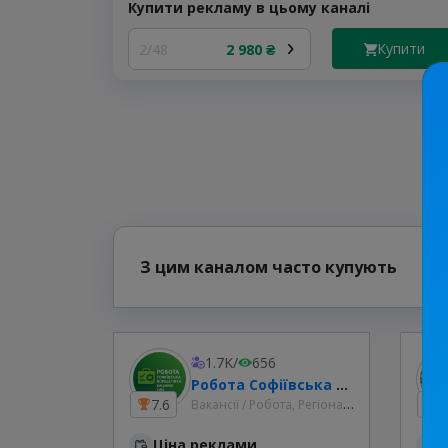
Купити рекламу в цьому каналі
Купити
2/48
2 980 ₴
З цим каналом часто купують
1.7K
/
656
Робота Софіївська Борщагівка | Вишневе | Київ
Вакансії / Робота, Регіональні
7.6
6
Ціна реклами