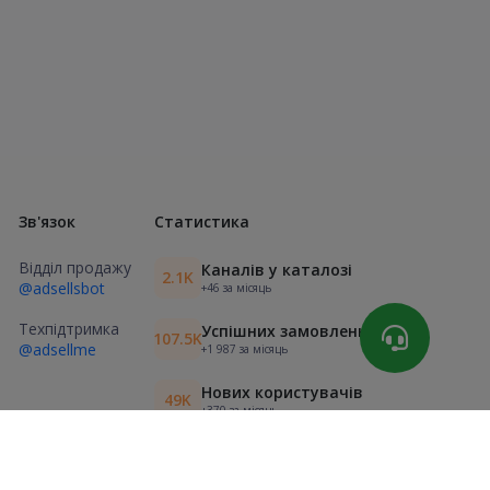
Зв'язок
Статистика
Відділ продажу
Каналів у каталозі
2.1K
@adsellsbot
+46 за місяць
Техпідтримка
Успішних замовлень
107.5K
@adsellme
+1 987 за місяць
Нових користувачів
49K
+370 за місяць