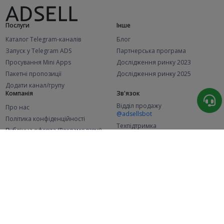
Послуги
Інше
Каталог Telegram-каналів
Блог
Запуск у Telegram ADS
Партнерська програма
Просування Mini Apps
Дослідження ринку 2023
Пакетні пропозиції
Дослідження ринку 2025
Додати канал/групу
Компанія
Зв'язок
Відділ продажу
Про нас
@adsellsbot
Політика конфіденційності
Техпідтримка
Публічна оферта (Рекламодавці)
@adsellme
Публічна оферта (Представники)
Статистика
Каналів у каталозі
Успішних замовлень
2.1K
107.4K
+42 за місяць
+1 976 за місяць
Нових користувачів
49K
+369 за місяць