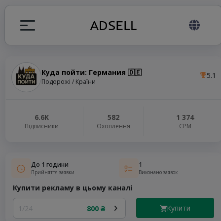
Куда пойти: Германия 🇩🇪
5.1
я
Подорожі / Країни
налів
6.6K
582
1 374
Підписники
Охоплення
СРМ
elegram ADS
До 1 години
1
Прийняття заявки
Виконано заявок
Купити рекламу в цьому каналі
Купити
1/24
800 ₴