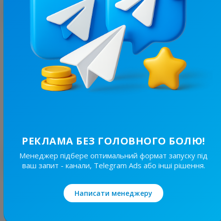
З цим каналом часто купують
9.8K
/
946
🇺🇦Welcome Europe🇪🇺 / 🇺🇦Українці в Європі🇪🇺
0.1
Новини/ЗМІ, Політика
Ціна реклами
1/48
290 ₴
РЕКЛАМА БЕЗ ГОЛОВНОГО БОЛЮ!
Менеджер підбере оптимальний формат запуску під
Найкращі за темою
ваш запит - канали, Telegram Ads або інші рішення.
19.1K
/
1.8K
Написати менеджеру
Світ Навиворіт🌏
17.2
Пізнавальні, Подорожі / Країни