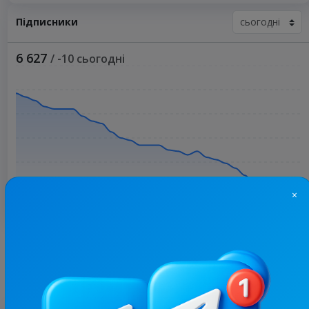
Підписники
6 627
/ -10 сьогодні
×
Більше статистики