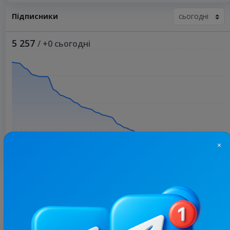
Підписники
5 257
/ +0 сьогодні
×
Більше статистики