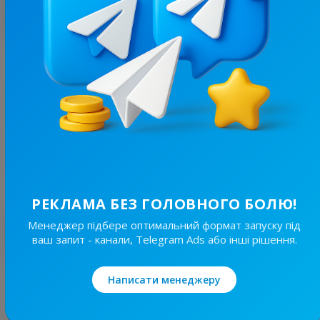
З цим каналом часто купують
1.8K
/
312
ГАЗЕТА АТБ-МАРКЕТ🇺🇦
19.2
Товари / Магазини
Ціна реклами
Без вид..
40 ₴
РЕКЛАМА БЕЗ ГОЛОВНОГО БОЛЮ!
Менеджер підбере оптимальний формат запуску під
Найкращі за темою
ваш запит - канали, Telegram Ads або інші рішення.
20.5K
/
3.7K
Написати менеджеру
ATБ-Маркет
11.6
Інше, Товари / Магазини