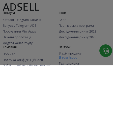
Послуги
Інше
Каталог Telegram-каналів
Блог
Запуск у Telegram ADS
Партнерська програма
Просування Mini Apps
Дослідження ринку 2023
Пакетні пропозиції
Дослідження ринку 2025
Додати канал/групу
Компанія
Зв'язок
Відділ продажу
Про нас
@adsellsbot
Політика конфіденційності
Техпідтримка
Публічна оферта (Рекламодавці)
@adsellme
Публічна оферта (Представники)
Статистика
Каналів у каталозі
Успішних замовлень
2.1K
107.4K
+41 за місяць
+1 969 за місяць
Нових користувачів
49K
+368 за місяць