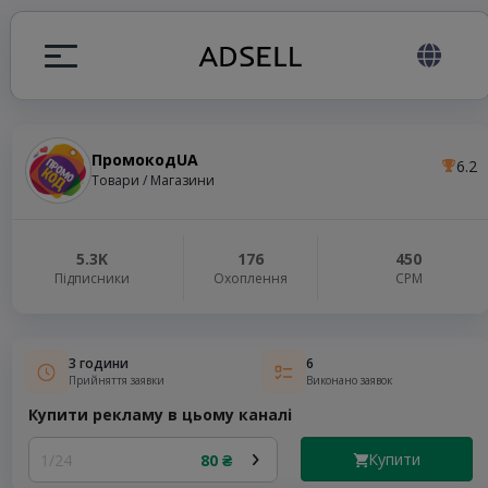
ПромокодUA
6.2
я
Товари / Магазини
налів
5.3K
176
450
Підписники
Охоплення
СРМ
elegram ADS
3 години
6
Прийняття заявки
Виконано заявок
Купити рекламу в цьому каналі
Купити
1/24
80 ₴