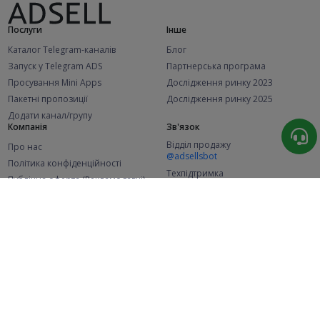
Послуги
Інше
Каталог Telegram-каналів
Блог
Запуск у Telegram ADS
Партнерська програма
Просування Mini Apps
Дослідження ринку 2023
Пакетні пропозиції
Дослідження ринку 2025
Додати канал/групу
Компанія
Зв'язок
Відділ продажу
Про нас
@adsellsbot
Політика конфіденційності
Техпідтримка
Публічна оферта (Рекламодавці)
@adsellme
Публічна оферта (Представники)
Статистика
Каналів у каталозі
Успішних замовлень
2.1K
107.6K
+46 за місяць
+2 007 за місяць
Нових користувачів
49K
+369 за місяць