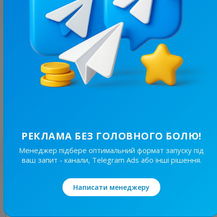
З цим каналом часто купують
2.9K
/
931
Розумний будинок з Alex Kvazis
17.8
Товари / Магазини, IT / Додатки
Ціна реклами
1/24
100 ₴
РЕКЛАМА БЕЗ ГОЛОВНОГО БОЛЮ!
Менеджер підбере оптимальний формат запуску під
Найкращі за темою
ваш запит - канали, Telegram Ads або інші рішення.
23.5K
/
2.6K
Написати менеджеру
Умный дом с Alex Kvazis
22.3
Товари / Магазини, IT / Додатки