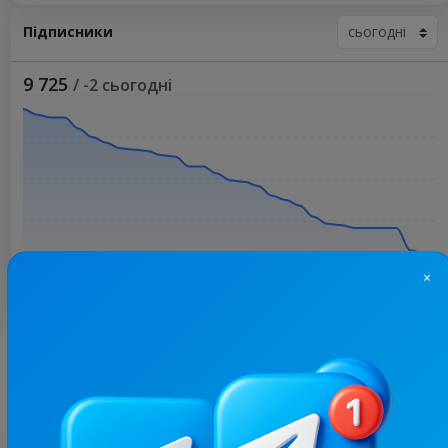
Підписники
9 725
/ -2 сьогодні
×
Більше статистики