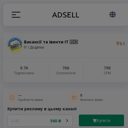
Вакансії та Івенти IT 🇺🇦
0.1
я
IT / Додатки
налів
9.7K
706
790
Підписники
Охоплення
СРМ
elegram ADS
—
0
Прийняття заявки
Виконано заявок
Купити рекламу в цьому каналі
Купити
2/48
560 ₴