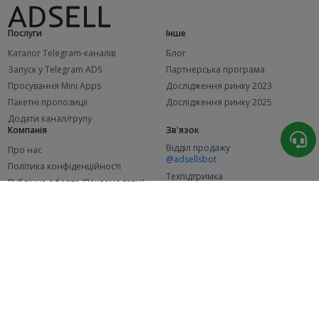
Послуги
Інше
Каталог Telegram-каналів
Блог
Запуск у Telegram ADS
Партнерська програма
Просування Mini Apps
Дослідження ринку 2023
Пакетні пропозиції
Дослідження ринку 2025
Додати канал/групу
Компанія
Зв'язок
Відділ продажу
Про нас
@adsellsbot
Політика конфіденційності
Техпідтримка
Публічна оферта (Рекламодавці)
@adsellme
Публічна оферта (Представники)
Статистика
Каналів у каталозі
Успішних замовлень
2.1K
107.4K
+42 за місяць
+1 963 за місяць
Нових користувачів
49K
+369 за місяць