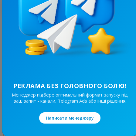
З цим каналом часто купують
10.3K
/
1.6K
Інтер'єр та дизайн
14.2
Дизайн / Інтер'єр
Ціна реклами
1/24
180 ₴
РЕКЛАМА БЕЗ ГОЛОВНОГО БОЛЮ!
Найкращі за темою
Менеджер підбере оптимальний формат запуску під
ваш запит - канали, Telegram Ads або інші рішення.
45.8K
/
4.5K
Написати менеджеру
Корисні Поради
23.2
Жіночі, Дизайн / Інтер'єр