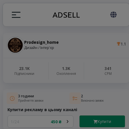
Prodesign_home
1.1
я
Дизайн / Інтер'єр
налів
23.1K
1.3K
341
Підписники
Охоплення
СРМ
elegram ADS
3 години
2
Прийняття заявки
Виконано заявок
Купити рекламу в цьому каналі
Купити
1/24
450 ₴