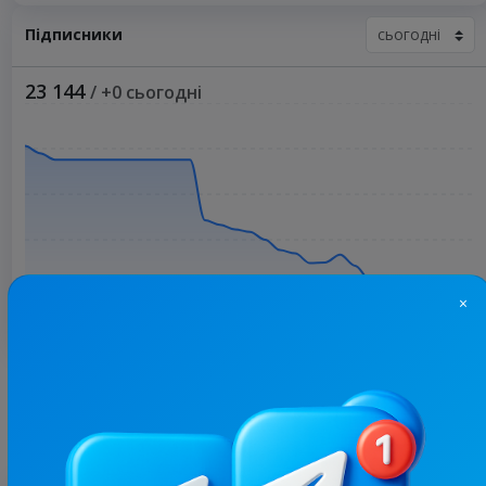
Підписники
23 144
/ +0 сьогодні
×
Більше статистики